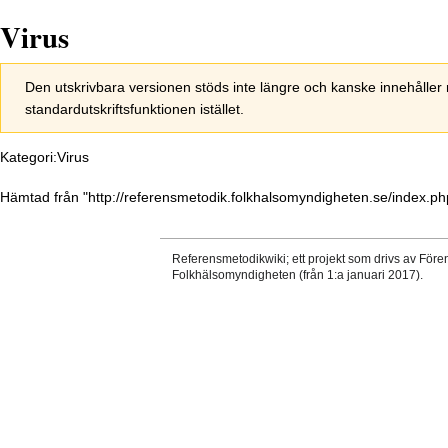
Virus
Hoppa
Hoppa
Den utskrivbara versionen stöds inte längre och kanske innehålle
till
till
standardutskriftsfunktionen istället.
navigering
sök
Kategori:Virus
Hämtad från "
http://referensmetodik.folkhalsomyndigheten.se/index.ph
Referensmetodikwiki; ett projekt som drivs av Före
Folkhälsomyndigheten (från 1:a januari 2017).