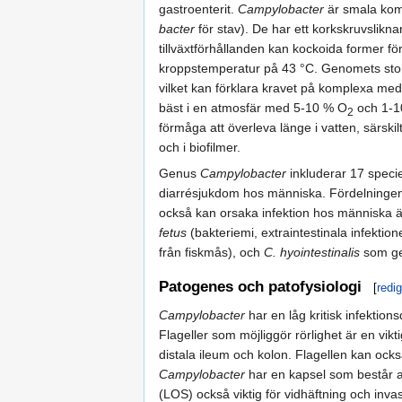
gastroenterit.
Campylobacter
är smala kom
bacter
för stav). De har ett korkskruvslikn
tillväxtförhållanden kan kockoida former 
kroppstemperatur på 43 °C. Genomets stor
vilket kan förklara kravet på komplexa me
bäst i en atmosfär med 5-10 % O
och 1-
2
förmåga att överleva länge i vatten, särskil
och i biofilmer.
Genus
Campylobacter
inkluderar 17 speci
diarrésjukdom hos människa. Fördelningen 
också kan orsaka infektion hos människa ä
fetus
(bakteriemi, extraintestinala infektion
från fiskmås), och
C. hyointestinalis
som ger
Patogenes och patofysiologi
[
redi
Campylobacter
har en låg kritisk infektio
Flageller som möjliggör rörlighet är en vik
distala ileum och kolon. Flagellen kan ock
Campylobacter
har en kapsel som består av
(LOS) också viktig för vidhäftning och invasi