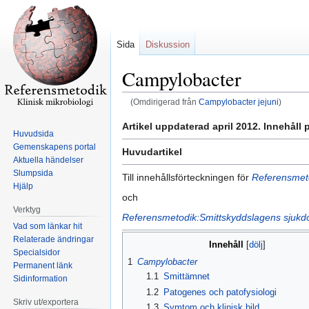
Sida
Diskussion
Campylobacter
(Omdirigerad från
Campylobacter jejuni
)
Hoppa
Hoppa
Artikel uppdaterad april 2012. Innehåll
Huvudsida
till
till
Gemenskapens portal
Huvudartikel
navigering
sök
Aktuella händelser
Slumpsida
Till innehållsförteckningen för
Referensmeto
Hjälp
och
Verktyg
Referensmetodik:Smittskyddslagens sjuk
Vad som länkar hit
Relaterade ändringar
Innehåll
Specialsidor
1
Campylobacter
Permanent länk
1.1
Smittämnet
Sidinformation
1.2
Patogenes och patofysiologi
Skriv ut/exportera
1.3
Symtom och klinisk bild