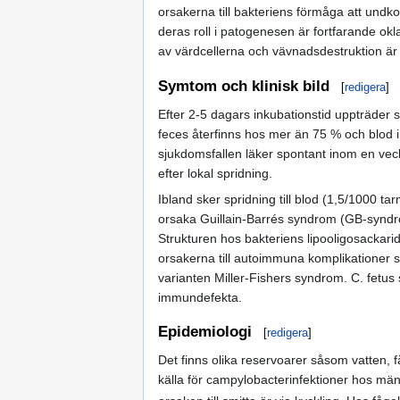
orsakerna till bakteriens förmåga att und
deras roll i patogenesen är fortfarande okl
av värdcellerna och vävnadsdestruktion ä
Symtom och klinisk bild
[
redigera
]
Efter 2-5 dagars inkubationstid uppträder 
feces återfinns hos mer än 75 % och blod i
sjukdomsfallen läker spontant inom en vec
efter lokal spridning.
Ibland sker spridning till blod (1,5/1000 ta
orsaka Guillain-Barrés syndrom (GB-syndrom
Strukturen hos bakteriens lipooligosackari
orsakerna till autoimmuna komplikationer
varianten Miller-Fishers syndrom. C. fetus 
immundefekta.
Epidemiologi
[
redigera
]
Det finns olika reservoarer såsom vatten, f
källa för campylobacterinfektioner hos m