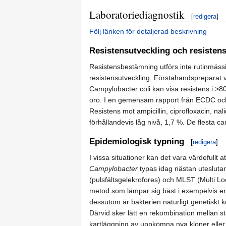
Laboratoriediagnostik
[
redigera
]
Följ länken för detaljerad beskrivning
Resistensutveckling och resiste
Resistensbestämning utförs inte rutinmäss
resistensutveckling. Förstahandspreparat v
Campylobacter coli kan visa resistens i >8
oro. I en gemensam rapport från ECDC o
Resistens mot ampicillin, ciprofloxacin, na
förhållandevis låg nivå, 1,7 %. De flesta ca
Epidemiologisk typning
[
redigera
]
I vissa situationer kan det vara värdefullt
Campylobacter
typas idag nästan uteslut
(pulsfältsgelekrofores) och MLST (Multi 
metod som lämpar sig bäst i exempelvis en 
dessutom är bakterien naturligt genetiskt k
Därvid sker lätt en rekombination mellan s
kartläggning av uppkomna nya kloner eller v