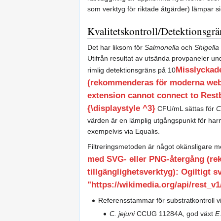
som verktyg för riktade åtgärder) lämpar 
Kvalitetskontroll/Detektionsgrä
Det har liksom för
Salmonella
och
Shigella
Utifrån resultat av utsända provpaneler unde
Misslyckad
rimlig detektionsgräns på 10
(rekommenderas för moderna webbl
extension cannot connect to Restba
{\displaystyle ^3}
CFU/mL sättas för
C
värden är en lämplig utgångspunkt för har
exempelvis via Equalis.
Filtreringsmetoden är något okänsligare m
med SVG- eller PNG-återgång (r
tillgänglighetsverktyg): Ogiltigt 
"https://wikimedia.org/api/rest_v1/
Referensstammar för substratkontroll vi
C. jejuni
CCUG 11284A, god växt
E.