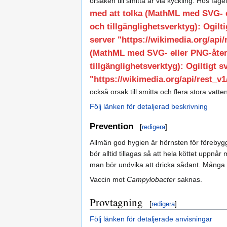
orsaken till smitta är via kyckling. Hos fåge
med att tolka (MathML med SVG- 
och tillgänglighetsverktyg): Ogilt
server "https://wikimedia.org/api/r
(MathML med SVG- eller PNG-åte
tillgänglighetsverktyg): Ogiltigt 
"https://wikimedia.org/api/rest_v1/
också orsak till smitta och flera stora vat
Följ länken för detaljerad beskrivning
Prevention
[
redigera
]
Allmän god hygien är hörnsten för förebygg
bör alltid tillagas så att hela köttet uppnå
man bör undvika att dricka sådant. Många ut
Vaccin mot
Campylobacter
saknas.
Provtagning
[
redigera
]
Följ länken för detaljerade anvisningar