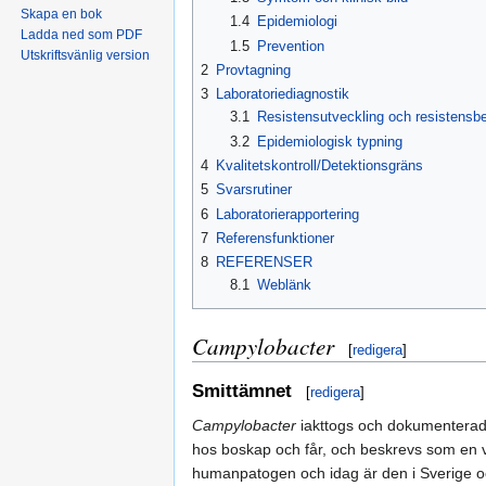
Skapa en bok
1.4
Epidemiologi
Ladda ned som PDF
1.5
Prevention
Utskriftsvänlig version
2
Provtagning
3
Laboratoriediagnostik
3.1
Resistensutveckling och resistensb
3.2
Epidemiologisk typning
4
Kvalitetskontroll/Detektionsgräns
5
Svarsrutiner
6
Laboratorierapportering
7
Referensfunktioner
8
REFERENSER
8.1
Weblänk
Campylobacter
[
redigera
]
Smittämnet
[
redigera
]
Campylobacter
iakttogs och dokumenterade
hos boskap och får, och beskrevs som en vi
humanpatogen och idag är den i Sverige och