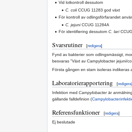
Vid lotkontroll dessutom
C. coli
CCUG 11283 god växt
För kontroll av odlingsförfarandet anv
C. jejuni
CCUG 11284A
För identifiering dessutom
C. lari
CCUG
Svarsrutiner
[
redigera
]
Fynd av bakterier som odlingsmässigt, m
besvaras "Växt av Campylobacter jejuni/col
Första gången en stam isoleras indikeras 
Laboratorierapportering
[
redigera
Infektion med
Campylobacter
är anmälnings
gällande falldefinion (
Campylobacterinfekti
Referensfunktioner
[
redigera
]
Ej beslutade