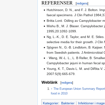
REFERENSER
[
redigera
]
Hutchinson, D. N., and F. J. Bolton. Im
faecal specimens. J Clin Pathol 1984;3
Britta Loré. Odling av Campylobacter m
Mishu B., M. J. Blaser. Campylobacter j
1995;20:1092-1099.
Ng, L.-K., D. E. Taylor, and M. E. Stiles
selective media for their growth. J Cli
Sjögren N., G.-B. Lindblom, B. Kaijser.
from Swedish patients. J Antimicrobia
· Wang, W.-L. L., L. B Reller, B. Smallw
Campylobacter jejuni in human fecal sp
Young, K. T., Davis L. M. and DiRita V.
2007:5(9):665-679.
Weblänk
[
redigera
]
↑
The European Union Summary Report on
food in 2010
Kategorier
:
Bakterier
Infektioner i mag