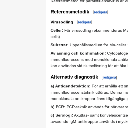
Referensmetod för parainfluensavirus är vi
Referensmetodik
[
redigera
]
Virusodling
[
redigera
]
Celler:
För virusodling rekommenderas Ma-
cells).
Substrat:
Uppehållsmedium för Ma-celler sk
Avläsning och konfirmation:
Cytopatogen
immunfluorescens med monoklonala antikr
kan användas vid slutavläsning för att öka 
Alternativ diagnostik
[
redigera
]
a) Antigendetektion:
För att erhålla ett 
immunfluorescensteknik utföras. Denna metod
monoklonala antikroppar finns tillgänglig
b) PCR:
PCR-teknik används för närvarande 
c) Serologi:
Akutfas- samt konvelescentse
avseende IgM-antikroppar används i mycket l