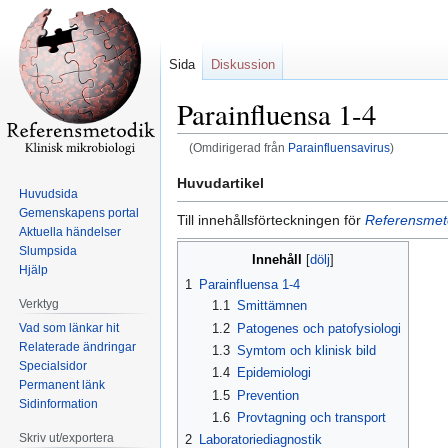
Sida
Diskussion
Parainfluensa 1-4
(Omdirigerad från
Parainfluensavirus
)
Hoppa
Hoppa
Huvudartikel
Huvudsida
till
till
Gemenskapens portal
Till innehållsförteckningen för
Referensmeto
navigering
sök
Aktuella händelser
Slumpsida
Innehåll
Hjälp
1
Parainfluensa 1-4
Verktyg
1.1
Smittämnen
Vad som länkar hit
1.2
Patogenes och patofysiologi
Relaterade ändringar
1.3
Symtom och klinisk bild
Specialsidor
1.4
Epidemiologi
Permanent länk
1.5
Prevention
Sidinformation
1.6
Provtagning och transport
Skriv ut/exportera
2
Laboratoriediagnostik