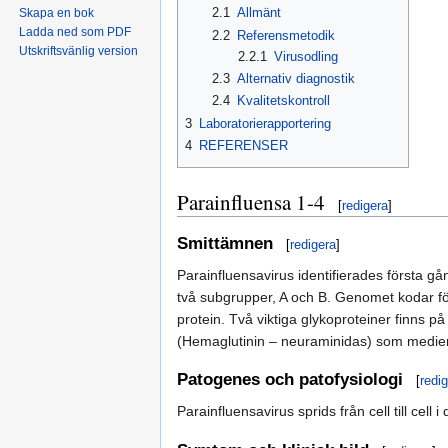
2.1
Allmänt
Skapa en bok
Ladda ned som PDF
2.2
Referensmetodik
Utskriftsvänlig version
2.2.1
Virusodling
2.3
Alternativ diagnostik
2.4
Kvalitetskontroll
3
Laboratorierapportering
4
REFERENSER
Parainfluensa 1-4
[
redigera
]
Smittämnen
[
redigera
]
Parainfluensavirus identifierades första gån
två subgrupper, A och B. Genomet kodar för
protein. Två viktiga glykoproteiner finns p
(Hemaglutinin – neuraminidas) som mediera
Patogenes och patofysiologi
[
redi
Parainfluensavirus sprids från cell till cell 