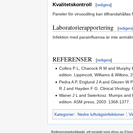
Kvalitetskontroll
[
redigera
]
Paneler för virusodling kan tillhandahåll
Laboratorierapportering
[
redigera
Infektion med parainfluensa är inte anmälni
REFERENSER
[
redigera
]
Collins P L, Chanock R M and Murphy B 
edition. Lippincott, Williams & Wilkins,
Pedra A P, Englund J A and Glezen W P.
R J and Hayden F G. Clinical Virology. 
Waner J L and Swierkosz. Mumps and Par
edition. ASM press, 2003: 1368-1377.
Kategorier
:
Nedre luftvägsinfektioner
Vi
Referensmetodikwiki; ett projekt som drivs av Före