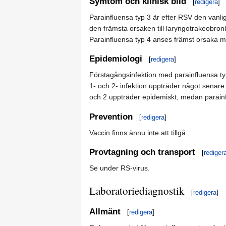
Symtom och klinisk bild
[
redigera
]
Parainfluensa typ 3 är efter RSV den vanli
den främsta orsaken till laryngotrakeobro
Parainfluensa typ 4 anses främst orsaka mild
Epidemiologi
[
redigera
]
Förstagångsinfektion med parainfluensa ty
1- och 2- infektion uppträder något senare
och 2 uppträder epidemiskt, medan parain
Prevention
[
redigera
]
Vaccin finns ännu inte att tillgå.
Provtagning och transport
[
rediger
Se under RS-virus.
Laboratoriediagnostik
[
redigera
]
Allmänt
[
redigera
]