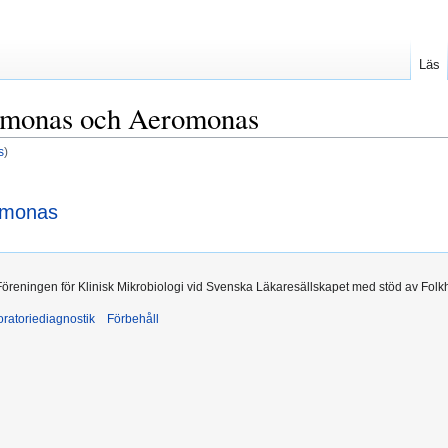
Läs
iomonas och Aeromonas
s
)
omonas
 Föreningen för Klinisk Mikrobiologi vid Svenska Läkaresällskapet med stöd av Folk
ratoriediagnostik
Förbehåll