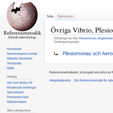
Sida
Diskussion
Övriga Vibrio, Ples
(Omdirigerad från
Plesiomonas shigelloide
Omdirigeringssida
Huvudsida
Hoppa
Hoppa
Omdirigering till:
Plesiomonas och Aer
Gemenskapens portal
till
till
Aktuella händelser
navigering
sök
Slumpsida
Hjälp
Referensmetodikwiki; ett projekt som drivs av
Verktyg
Integritetspolicy
Om Referensmetodik för labo
Vad som länkar hit
Relaterade ändringar
Specialsidor
Permanent länk
Sidinformation
Skriv ut/exportera