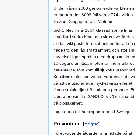
Under våren 2003 genomlevde världen en epi
rapporterades 8096 fall varav 774 avlidn
Taiwan, Singapore och Vietnam.
SARS blev i maj 2004 klassad som allmänfa
smådjur i södra Kina, och virus överfördes 
är den viktigaste förutsättningen för at
hade troligen låg smittsamhet, och stor smi
huvudsakligen spridas med droppsmitta, men
10 dagar). Smittsamheten är i normalfallet
patienterna som kom till sjukhus utsöndrad
Subklinisk infektion verkar vara mycket ov
på att de utsöndrade mycket virus eller et
långa smittkedjor från sådana personer. Eft
laboratoriesmitta. SARS-CoV växer snabbt til
på biosäkerhet.
Inget enda fall har rapporterats i Sverige.
Prevention
[
redigera
]
Förebyggande åtgärder är inriktade på att un