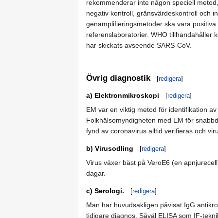
rekommenderar inte någon speciell metod, m
negativ kontroll, gränsvärdeskontroll och inh
genamplifieringsmetoder ska vara positiva
referenslaboratorier. WHO tillhandahåller k
har skickats avseende SARS-CoV.
Övrig diagnostik
[
redigera
]
a) Elektronmikroskopi
[
redigera
]
EM var en viktig metod för identifikation 
Folkhälsomyndigheten med EM för snabbdia
fynd av coronavirus alltid verifieras och vir
b) Virusodling
[
redigera
]
Virus växer bäst på VeroE6 (en apnjurecel
dagar.
c) Serologi.
[
redigera
]
Man har huvudsakligen påvisat IgG antikr
tidigare diagnos. Såväl ELISA som IF-tekni