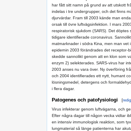
har fått sitt namn på grund av att utskott f
indelas i tre undergrupper, och det finns
djurvärdar. Fram till 2003 kände man enda
orsak till övre luftvägsinfektion. I mars 200
respiratorisk sjukdom (SARS). Det döptes 
tidigare identifierade coronavirus. Sannol
matmarknader i södra Kina, men man vet int
epidemin 2003 förändrades det receptor-bi
skedde sannolikt genom att en klon som var
enzym 2) selekterades. SARS-virus har inte
2003 anses nu vara över. Ny överföring från
och 2004 identifierades ett nytt, humant co
lösningsmedel, detergens och formaldehyd, 
i flera dagar.
Patogenes och patofysiologi
[
redi
Virus infekterar genom luftvägarna, och ger
Efter några dagar till någon vecka vidtar ib
en intensiv immunologisk reaktion, som tyvärr
lungmaterial så länge patienterna har aku