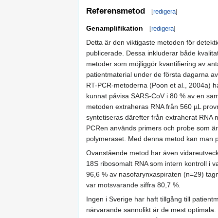
Referensmetod
[
redigera
]
Genamplifikation
[
redigera
]
Detta är den viktigaste metoden för detekt
publicerade. Dessa inkluderar både kvalit
metoder som möjliggör kvantifiering av an
patientmaterial under de första dagarna a
RT-PCR-metoderna (Poon et al., 2004a) ha
kunnat påvisa SARS-CoV i 80 % av en samli
metoden extraheras RNA från 560 µL prov
syntetiseras därefter från extraherat RNA 
PCRen används primers och probe som är r
polymeraset. Med denna metod kan man påv
Ovanstående metod har även vidareutveckl
18S ribosomalt RNA som intern kontroll i 
96,6 % av nasofarynxaspiraten (n=29) tagn
var motsvarande siffra 80,7 %.
Ingen i Sverige har haft tillgång till patie
närvarande sannolikt är de mest optimal