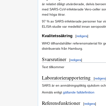
är relativt dåligt utvärderade, delvis ber
med SARS-CoV-infekterade Vero-celler som anti
med höga titrar.
97 % av SARS-infekterade personer har vis
ELISA-studie var medeltid innan seropositi
Kvalitetssäkring
[
redigera
]
WHO tillhandahåller referensmaterial för g
distribuerats från Hamburg.
Svarsrutiner
[
redigera
]
Text tillkommer
Laboratorierapportering
[
redigera
SARS är en anmälningspliktig sjukdom och 
Anmäls enligt
gällande falldefinition
Referensfunktioner
[
redigera
]