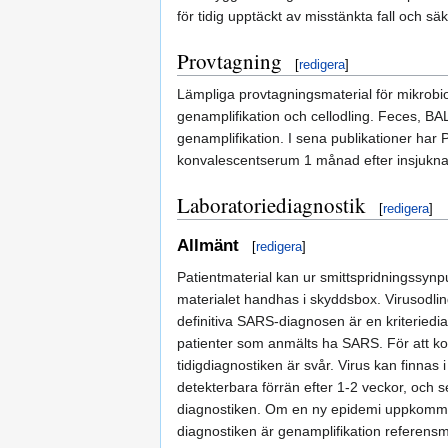
för tidig upptäckt av misstänkta fall och s
Provtagning
[
redigera
]
Lämpliga provtagningsmaterial för mikrobio
genamplifikation och cellodling. Feces, BA
genamplifikation. I sena publikationer har 
konvalescentserum 1 månad efter insjuknan
Laboratoriediagnostik
[
redigera
]
Allmänt
[
redigera
]
Patientmaterial kan ur smittspridningssy
materialet handhas i skyddsbox. Virusodlin
definitiva SARS-diagnosen är en kriteried
patienter som anmälts ha SARS. För att ko
tidigdiagnostiken är svår. Virus kan finnas 
detekterbara förrän efter 1-2 veckor, och s
diagnostiken. Om en ny epidemi uppkommer o
diagnostiken är genamplifikation referens