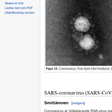
Skapa en bok
Ladda ned som PDF
Utskriftsvänlig version
Figur 15
. Coronavirus.
Foto:Kjell-Olof Hedlund, S
SARS-coronavirus (SARS-CoV
Smittämnen
[
redigera
]
Coronavirus är höljebärande RNA-virus me