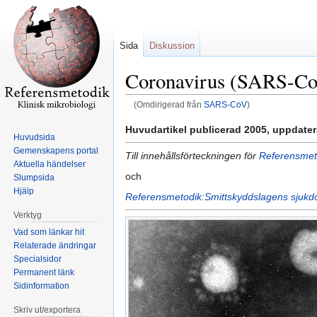
Sida
Diskussion
Coronavirus (SARS-C
(Omdirigerad från
SARS-CoV
)
Hoppa
Hoppa
Huvudartikel publicerad 2005, uppdate
Huvudsida
till
till
Gemenskapens portal
Till innehållsförteckningen för
Referensmeto
navigering
sök
Aktuella händelser
och
Slumpsida
Hjälp
Referensmetodik:Smittskyddslagens sjuk
Verktyg
Vad som länkar hit
Relaterade ändringar
Specialsidor
Permanent länk
Sidinformation
Skriv ut/exportera