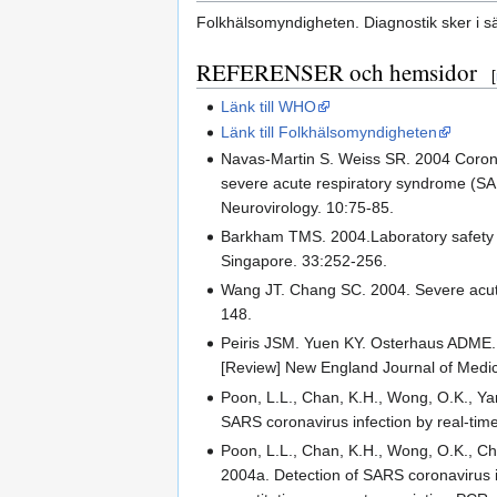
Folkhälsomyndigheten. Diagnostik sker i sä
REFERENSER och hemsidor
[
Länk till WHO
Länk till Folkhälsomyndigheten
Navas-Martin S. Weiss SR. 2004 Coronav
severe acute respiratory syndrome (SA
Neurovirology. 10:75-85.
Barkham TMS. 2004.Laboratory safety a
Singapore. 33:252-256.
Wang JT. Chang SC. 2004. Severe acute
148.
Peiris JSM. Yuen KY. Osterhaus ADME. 
[Review] New England Journal of Medi
Poon, L.L., Chan, K.H., Wong, O.K., Yam
SARS coronavirus infection by real-time
Poon, L.L., Chan, K.H., Wong, O.K., Cheu
2004a. Detection of SARS coronavirus i