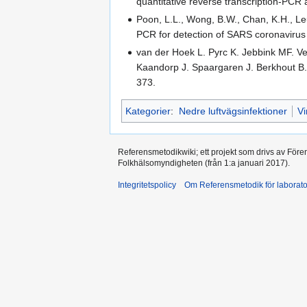
quantitative reverse transcription-PCR
Poon, L.L., Wong, B.W., Chan, K.H., Leu
PCR for detection of SARS coronavirus wi
van der Hoek L. Pyrc K. Jebbink MF. 
Kaandorp J. Spaargaren J. Berkhout B. 
373.
Kategorier
:
Nedre luftvägsinfektioner
Vi
Referensmetodikwiki; ett projekt som drivs av Före
Folkhälsomyndigheten (från 1:a januari 2017).
Integritetspolicy
Om Referensmetodik för laborato