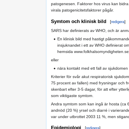
patogenesen. Faktorer hos virus kan bidra ti
virala patogenicitetsfaktorer pågår.
Symtom och klinisk bild
[
redigera
]
SARS har definierats av WHO, och är anmäln
En klinisk bild med hastigt påkommande 
insjuknandet i ett av WHO definierat o
hemsida www.folkhalsomyndigheten.se
eller
nära kontakt med ett fall av sjukdomen 
Kriterier för svår akut respiratorisk sjukd
75 procent av fallen) med frysningar och fro
skenbart efter 3-5 dagar, för att efter ytt
som viktigaste symtom.
Andra symtom som kan ingå är hosta (ca 6
andnöd (20 %) yrsel och diarré i varierande
var under utbrottet 2003 11 %, men stigand
Epidemiologi
[
redigera
]