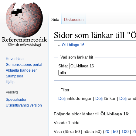
Sida
Diskussion
Sidor som länkar till "
←
ÖLI-bilaga 16
Hoppa
Hoppa
Vad som länkar hit
Huvudsida
till
till
Gemenskapens portal
Sida:
navigering
sök
Aktuella händelser
Slumpsida
Hjälp
Filter
Verktyg
Dölj
inkluderingar |
Dölj
länkar |
Dölj
omdi
Specialsidor
Utskriftsvänlig version
Följande sidor länkar till
ÖLI-bilaga 16
:
Visade 1 sida.
Visa (förra 50 | nästa 50) (
20
|
50
|
100
|
2