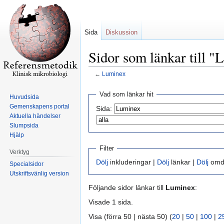
Sida
Diskussion
Sidor som länkar till 
←
Luminex
Hoppa
Hoppa
Vad som länkar hit
Huvudsida
till
till
Gemenskapens portal
Sida:
navigering
sök
Aktuella händelser
Slumpsida
Hjälp
Filter
Verktyg
Dölj
inkluderingar |
Dölj
länkar |
Dölj
omdi
Specialsidor
Utskriftsvänlig version
Följande sidor länkar till
Luminex
:
Visade 1 sida.
Visa (förra 50 | nästa 50) (
20
|
50
|
100
|
2