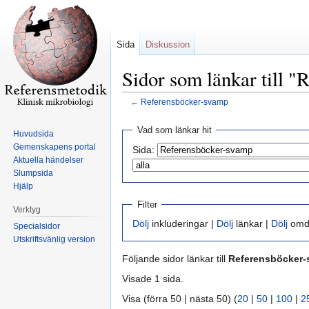
Sida
Diskussion
Sidor som länkar till 
←
Referensböcker-svamp
Hoppa
Hoppa
Vad som länkar hit
Huvudsida
till
till
Gemenskapens portal
Sida:
navigering
sök
Aktuella händelser
Slumpsida
Hjälp
Filter
Verktyg
Dölj
inkluderingar |
Dölj
länkar |
Dölj
omdi
Specialsidor
Utskriftsvänlig version
Följande sidor länkar till
Referensböcker
Visade 1 sida.
Visa (förra 50 | nästa 50) (
20
|
50
|
100
|
2