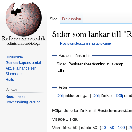
Sida
Diskussion
Sidor som länkar till 
←
Resistensbestämning av svamp
Hoppa
Hoppa
Vad som länkar hit
Huvudsida
till
till
Gemenskapens portal
Sida:
navigering
sök
Aktuella händelser
Slumpsida
Hjälp
Filter
Verktyg
Dölj
inkluderingar |
Dölj
länkar |
Dölj
omdi
Specialsidor
Utskriftsvänlig version
Följande sidor länkar till
Resistensbestäm
Visade 1 sida.
Visa (förra 50 | nästa 50) (
20
|
50
|
100
|
2