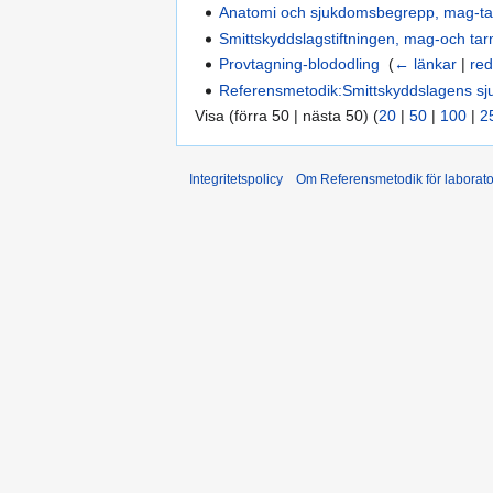
Anatomi och sjukdomsbegrepp, mag-t
Smittskyddslagstiftningen, mag-och tar
Provtagning-blododling
‎
(
← länkar
|
red
Referensmetodik:Smittskyddslagens s
Visa (förra 50 | nästa 50) (
20
|
50
|
100
|
2
Integritetspolicy
Om Referensmetodik för laborato