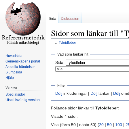
Sida
Diskussion
Sidor som länkar till "
←
Tyfoidfeber
Hoppa
Hoppa
Vad som länkar hit
Huvudsida
till
till
Gemenskapens portal
Sida:
navigering
sök
Aktuella händelser
Slumpsida
Hjälp
Filter
Verktyg
Dölj
inkluderingar |
Dölj
länkar |
Dölj
omdi
Specialsidor
Utskriftsvänlig version
Följande sidor länkar till
Tyfoidfeber
:
Visade 4 sidor.
Visa (förra 50 | nästa 50) (
20
|
50
|
100
|
2