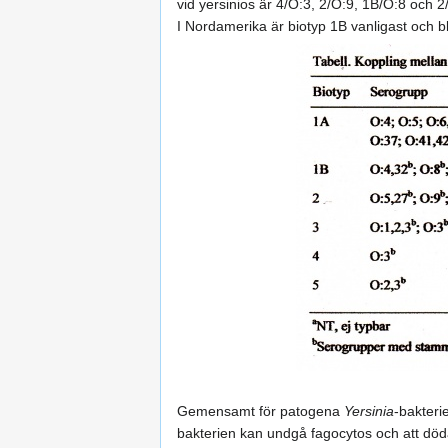
vid yersinios är 4/O:3, 2/O:9, 1B/O:8 och 
I Nordamerika är biotyp 1B vanligast och b
Gemensamt för patogena
Yersinia
-bakteri
bakterien kan undgå fagocytos och att döda