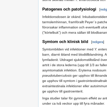
Patogenes och patofysiologi
[
redi
Infektionsdosen är okänd. Inkubationstide
tarmslemhinnan, framförallt Peyer´s patche
förorsakar inflammation och eventuellt ulcer
(”körtelbuk”) och mera sällan till blodban
Symtom och klinisk bild
[
redigera
]
Symtombilden vid infektioner med
Y. entero
barn, diarré ibland med blodtillblandnin
lymfadenit. Utdraget sjukdomstillstånd över 
artrit i de stora lederna (upp till 1/3 av f
asymtomatisk infektion. Erytema nodosum o
pseudotuberculosis
ger upphov till liknand
ge upphov till symtom i gastrointestinaltr
extraintestinala infektioner eller autoimmu
ge upphov till gastroenterit.
Inga studier talar för gynnsam effekt av 
under ca två veckor upp till fyra månader.