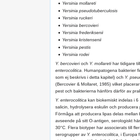
Yersinia mollareti
Yersinia pseudotuberculosis
Yersinia ruckeri
Yersinia bercovieri
Yersinia frederiksenii
Yersinia kristensenii
Yersinia pestis
Yersinia rodei
Y. bercovieri
och
Y. mollareti
har tidigare til
enterocolitica
. Humanpatogena bakterier fi
som ej beskrivs i detta kapitel) och
Y. pseu
(Bercovier & Mollaret, 1985) vilket place
pest och bakterierna hänförs därför av prakti
Y. enterocolitica
kan biokemiskt indelas i 6 
salicin, hydrolysera eskulin och producera
Förmåga att producera lipas delas mellan 
avseende på sitt O-antigen, serologiskt hä
30°C. Flera biotyper har associerats till fl
serogrupper av
Y. enterocolitica
, i Europa