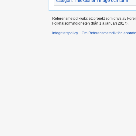
Kategori
:
Infektioner i mage och tarm
Referensmetodikwiki; ett projekt som drivs av Före
Folkhälsomyndigheten (från 1:a januari 2017).
Integritetspolicy
Om Referensmetodik för laborato