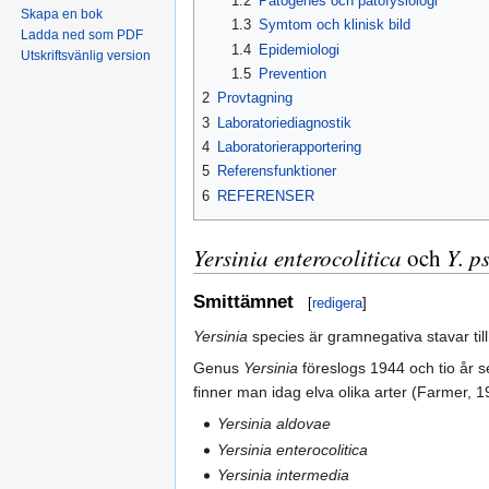
1.2
Patogenes och patofysiologi
Skapa en bok
1.3
Symtom och klinisk bild
Ladda ned som PDF
1.4
Epidemiologi
Utskriftsvänlig version
1.5
Prevention
2
Provtagning
3
Laboratoriediagnostik
4
Laboratorierapportering
5
Referensfunktioner
6
REFERENSER
Yersinia enterocolitica
och
Y. p
Smittämnet
[
redigera
]
Yersinia
species är gramnegativa stavar til
Genus
Yersinia
föreslogs 1944 och tio år s
finner man idag elva olika arter (Farmer, 1
Yersinia aldovae
Yersinia enterocolitica
Yersinia intermedia