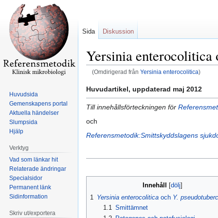
Sida
Diskussion
Yersinia enterocolitica
(Omdirigerad från
Yersinia enterocolitica
)
Hoppa
Hoppa
Huvudartikel, uppdaterad maj 2012
Huvudsida
till
till
Gemenskapens portal
Till innehållsförteckningen för
Referensmeto
navigering
sök
Aktuella händelser
och
Slumpsida
Hjälp
Referensmetodik:Smittskyddslagens sjuk
Verktyg
Vad som länkar hit
Relaterade ändringar
Specialsidor
Innehåll
Permanent länk
Sidinformation
1
Yersinia enterocolitica
och
Y. pseudotuberc
1.1
Smittämnet
Skriv ut/exportera