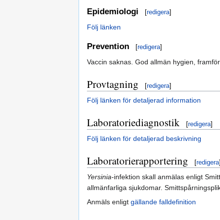
Epidemiologi
[
redigera
]
Följ länken
Prevention
[
redigera
]
Vaccin saknas. God allmän hygien, framförall
Provtagning
[
redigera
]
Följ länken för detaljerad information
Laboratoriediagnostik
[
redigera
]
Följ länken för detaljerad beskrivning
Laboratorierapportering
[
redigera
Yersinia
-infektion skall anmälas enligt Sm
allmänfarliga sjukdomar. Smittspårningsplikt
Anmäls enligt
gällande falldefinition