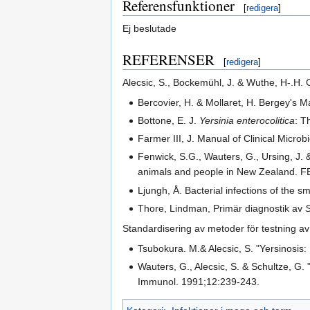
Referensfunktioner
[
redigera
]
Ej beslutade
REFERENSER
[
redigera
]
Alecsic, S., Bockemühl, J. & Wuthe, H-.H. 
Bercovier, H. & Mollaret, H. Bergey's 
Bottone, E. J.
Yersinia enterocolitica
: T
Farmer III, J. Manual of Clinical Microb
Fenwick, S.G., Wauters, G., Ursing, J
animals and people in New Zealand. 
Ljungh, Å. Bacterial infections of the 
Thore, Lindman, Primär diagnostik av
Standardisering av metoder för testning av
Tsubokura. M.& Alecsic, S. "Yersinosis
Wauters, G., Alecsic, S. & Schultze, G. 
Immunol. 1991;12:239-243.