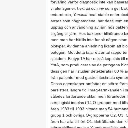
förvaring varför diagnostik inte kan base
virulensgener, t.ex.
ail
och
inv
som ger bakt
enterotoxin,
Yersinia
heat-stable enterotoxi
anses som högpatogena, har dessutom en k
upptag och användning av järn hos bakter
tillgång till järn. Hos bakterier tillhörand
men man har hittills inte funnit någon s
biotyper. Av denna anledning liksom att bio
patogen. Mot detta talar ett antal rapporter
sjukdom. Biotyp 1A har också kopplats till 
YstA, som produceras av de patogena biotyp
dess gen har i studier detekterats i 80 % 
från patienter med gastrointestinala sym
Dessa egenskaper omfattar en större förmå
persistera längre tid i mag-tarmkanalen i o
således fortfarande oklar, men föranleder 
serologiskt indelas i 14 O-grupper med ti
åren 1983 till 1993 hittade man 54 human
grupp 1 och övriga O-grupperna O2, O3, O5
åren har alla tillhört O1. Beträffande den k
större skillnad mellan
Y. enterocolitica
och