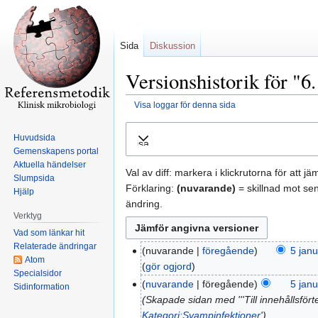
Sida
Diskussion
Versionshistorik för "
Visa loggar för denna sida
Hoppa
Hoppa
Huvudsida
Visa
till
till
Gemenskapens portal
navigering
sök
Aktuella händelser
Val av diff: markera i klickrutorna för att j
Slumpsida
Förklaring:
(nuvarande)
= skillnad mot se
Hjälp
ändring.
Verktyg
Vad som länkar hit
Relaterade ändringar
nuvarande
föregående
5 janu
Atom
gör ogjord
Specialsidor
nuvarande
föregående
5 janu
Sidinformation
Skapade sidan med '''Till innehållsför
Kategori:Svampinfektioner
'