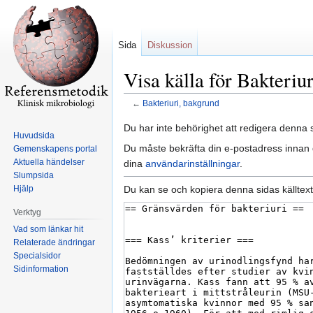
Sida
Diskussion
Visa källa för Bakteriu
←
Bakteriuri, bakgrund
Hoppa
Hoppa
Du har inte behörighet att redigera denna s
Huvudsida
till
till
Du måste bekräfta din e-postadress innan d
Gemenskapens portal
navigering
sök
Aktuella händelser
dina
användarinställningar
.
Slumpsida
Du kan se och kopiera denna sidas källtext
Hjälp
Verktyg
Vad som länkar hit
Relaterade ändringar
Specialsidor
Sidinformation