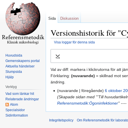
Sida
Diskussion
Versionshistorik för "
Visa loggar för denna sida
Hoppa
Hoppa
Huvudsida
Visa
till
till
Gemenskapens portal
navigering
sök
Aktuella händelser
Val av diff: markera i klickrutorna för att j
Slumpsida
Förklaring:
(nuvarande)
= skillnad mot se
Hjälp
ändring.
Verktyg
nuvarande
föregående
6 oktober 20
Vad som länkar hit
Skapade sidan med '''Till huvudartike
Relaterade ändringar
Referensmetodik:Ögoninfektioner
'' --
Atom
Specialsidor
Sidinformation
Integritetspolicy
Om Referensmetodik för laborato