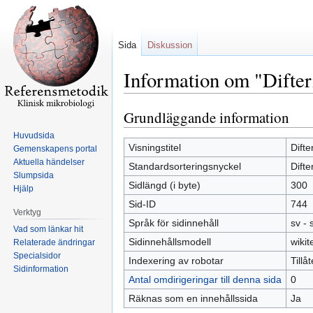
Sida
Diskussion
Information om "Difter
Grundläggande information
Hoppa
Hoppa
till
till
Huvudsida
navigering
sök
Visningstitel
Difte
Gemenskapens portal
Aktuella händelser
Standardsorteringsnyckel
Difte
Slumpsida
Sidlängd (i byte)
300
Hjälp
Sid-ID
744
Verktyg
Språk för sidinnehåll
sv -
Vad som länkar hit
Sidinnehållsmodell
wikit
Relaterade ändringar
Specialsidor
Indexering av robotar
Tillå
Sidinformation
Antal omdirigeringar till denna sida
0
Räknas som en innehållssida
Ja