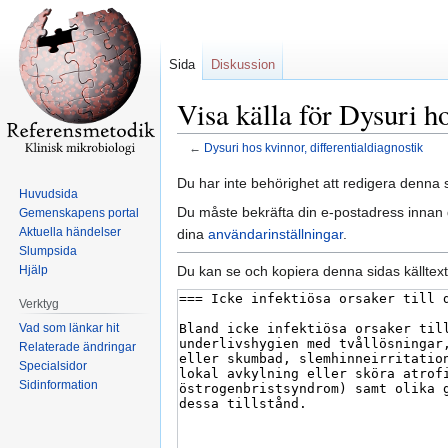
Sida
Diskussion
Visa källa för Dysuri ho
←
Dysuri hos kvinnor, differentialdiagnostik
Hoppa
Hoppa
Du har inte behörighet att redigera denna s
Huvudsida
till
till
Du måste bekräfta din e-postadress innan d
Gemenskapens portal
navigering
sök
Aktuella händelser
dina
användarinställningar
.
Slumpsida
Du kan se och kopiera denna sidas källtext
Hjälp
Verktyg
Vad som länkar hit
Relaterade ändringar
Specialsidor
Sidinformation