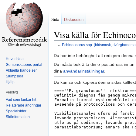
Sida
Diskussion
Visa källa för Echinoc
←
Echinococcus spp. (blåsmask, dvärgbandma
Hoppa
Hoppa
Du har inte behörighet att redigera denna s
Huvudsida
till
till
Du måste bekräfta din e-postadress innan d
Gemenskapens portal
navigering
sök
Aktuella händelser
dina
användarinställningar
.
Slumpsida
Du kan se och kopiera denna sidas källtext
Hjälp
Verktyg
Vad som länkar hit
Relaterade ändringar
Specialsidor
Sidinformation