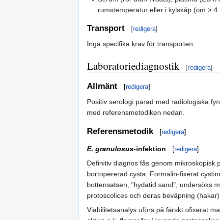
rumstemperatur eller i kylskåp (om > 4
Transport
[
redigera
]
Inga specifika krav för transporten.
Laboratoriediagnostik
[
redigera
]
Allmänt
[
redigera
]
Positiv serologi parad med radiologiska fy
med referensmetodiken nedan.
Referensmetodik
[
redigera
]
E. granulosus
-infektion
[
redigera
]
Definitiv diagnos fås genom mikroskopisk p
bortopererad cysta. Formalin-fixerat cystin
bottensatsen, "hydatid sand", undersöks
protoscolices och deras beväpning (hakar)
Viabilitetsanalys uförs på färskt ofixerat 