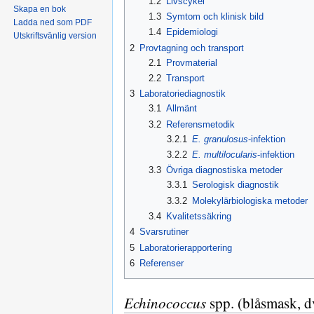
1.2
Livscykel
Skapa en bok
1.3
Symtom och klinisk bild
Ladda ned som PDF
1.4
Epidemiologi
Utskriftsvänlig version
2
Provtagning och transport
2.1
Provmaterial
2.2
Transport
3
Laboratoriediagnostik
3.1
Allmänt
3.2
Referensmetodik
3.2.1
E. granulosus
-infektion
3.2.2
E. multilocularis
-infektion
3.3
Övriga diagnostiska metoder
3.3.1
Serologisk diagnostik
3.3.2
Molekylärbiologiska metoder
3.4
Kvalitetssäkring
4
Svarsrutiner
5
Laboratorierapportering
6
Referenser
Echinococcus
spp. (blåsmask, 