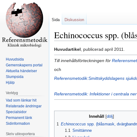
Sida
Diskussion
Echinococcus spp. (bl
Hoppa
Hoppa
Huvudartikel
, publicerad april 2011.
till
till
Huvudsida
Till innehållsförteckningen för
Referensmeto
navigering
sök
Gemenskapens portal
och
Aktuella händelser
Slumpsida
Referensmetodik:Smittskyddslagens sjuk
Hjälp
Verktyg
Referensmetodik: Infektioner i centrala ne
Vad som länkar hit
Relaterade ändringar
Specialsidor
Innehåll
Permanent länk
Sidinformation
1
Echinococcus
spp. (blåsmask, dvärgband
1.1
Smittämne
Skriv ut/exportera