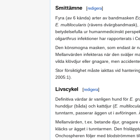
Smittämne
[
redigera
]
Fyra (av 6 kända) arter av bandmasken
Ec
E. multilocularis
(rävens dvärgbandmask),
betydelsefulla ur humanmedicinskt perspe
oligarthrus
infektioner har rapporterats i C
Den könsmogna masken, som endast är några 
Mellanvärden infekteras när den sväljer m
vilda klövdjur eller gnagare, men accidentel
Stor försiktighet måste iakttas vid hanterin
2005:1).
Livscykel
[
redigera
]
Definitiva värdar är vanligen hund för
E. g
hunddjur (båda) och kattdjur (
E. multilocula
tunntarm, passerar äggen ut i avföringen
Mellanvärden, t.ex. betande djur, gnagare
kläcks ur ägget i tunntarmen. Den frisläp
Onchospheren följer med blodströmmen till 