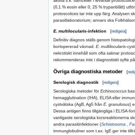
aktiva s.k. flamceller i levande protoscolice
(0,1 % eosin eller 0, 25 % trypanblått) utf
protoscolices tar inte upp färg. Analysen s
parasitlaboratorium; annars ska Folkhäls
E. multilocularis
-infektion
[
redigera
]
Definitiv diagnos ställs genom histopatolo
bortopererad vävnad.
E. multilocularis
-cyst
nekrotiskt innehåll som ofta saknar protosc
rekommenderas inte i diagnostiskt syfte på g
Övriga diagnostiska metoder
[
redi
Serologisk diagnostik
[
redigera
]
Serologiska metoder för
Echinococcus
base
hemagglutination (IHA), ELISA eller immunob
cystvätska (AgB, Ag5 från
E. granulosus
) 
Dessa antigen finns tillgängliga i ELISA-fo
vanligaste serologiska korsreaktionerna sk
andra parasitinfektioner (
Schistosoma
,
Fa
immunglobuliner som t.ex. IgE ger inte tillrä