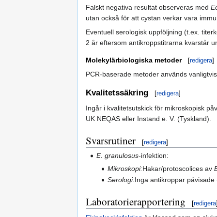
Falskt negativa resultat observeras med
E
utan också för att cystan verkar vara immuno
Eventuell serologisk uppföljning (t.ex. tit
2 år eftersom antikroppstitrarna kvarstår u
Molekylärbiologiska metoder
[
redigera
]
PCR-baserade metoder används vanligtvis in
Kvalitetssäkring
[
redigera
]
Ingår i kvalitetsutskick för mikroskopisk på
UK NEQAS eller Instand e. V. (Tyskland).
Svarsrutiner
[
redigera
]
E. granulosus
-infektion:
Mikroskopi:
Hakar/protoscolices av
Serologi:
Inga antikroppar påvisade (c
Laboratorierapportering
[
redigera