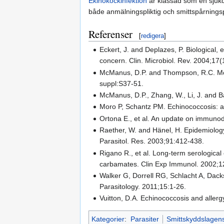
Ekinokockinfektion
är klassad som en sjukd
både anmälningspliktig och smittspårningspl
Referenser
[
redigera
]
Eckert, J. and Deplazes, P. Biological, 
concern. Clin. Microbiol. Rev. 2004;17
McManus, D.P. and Thompson, R.C. Mole
suppl:S37-51.
McManus, D.P., Zhang, W., Li, J. and B
Moro P, Schantz PM. Echinococcosis: a r
Ortona E., et al. An update on immunod
Raether, W. and Hänel, H. Epidemiology,
Parasitol. Res. 2003;91:412-438.
Rigano R., et al. Long-term serological
carbamates. Clin Exp Immunol. 2002;1
Walker G, Dorrell RG, Schlacht A, Dacks 
Parasitology. 2011;15:1-26.
Vuitton, D.A. Echinococcosis and allerg
Kategorier
:
Parasiter
Smittskyddslagen