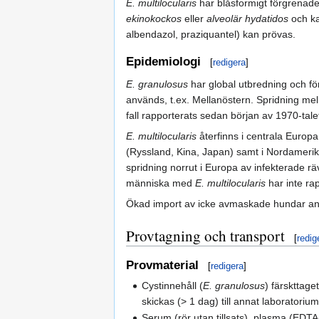
E. multilocularis
har blåsformigt förgrenade
ekinokockos
eller
alveolär hydatidos
och ka
albendazol, praziquantel) kan prövas.
Epidemiologi
[
redigera
]
E. granulosus
har global utbredning och fö
används, t.ex. Mellanöstern. Spridning me
fall rapporterats sedan början av 1970-tale
E. multilocularis
återfinns i centrala Europa
(Ryssland, Kina, Japan) samt i Nordameri
spridning norrut i Europa av infekterade räv
människa med
E. multilocularis
har inte rap
Ökad import av icke avmaskade hundar anse
Provtagning och transport
[
redig
Provmaterial
[
redigera
]
Cystinnehåll (
E. granulosus
) färskttage
skickas (> 1 dag) till annat laboratoriu
Serum (rör utan tillsats), plasma (EDTA