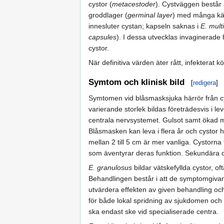
cystor (
metacestoder
). Cystväggen består 
groddlager (
germinal layer
) med många kär
innesluter cystan; kapseln saknas i
E. multi
capsules
). I dessa utvecklas invaginerad
cystor.
När definitiva värden äter rått, infekterat 
Symtom och klinisk bild
[
redigera
]
Symtomen vid blåsmasksjuka härrör från cy
varierande storlek bildas företrädesvis i l
centrala nervsystemet. Gulsot samt ökad mä
Blåsmasken kan leva i flera år och cystor h
mellan 2 till 5 cm är mer vanliga. Cystorn
som äventyrar deras funktion. Sekundära c
E. granulosus
bildar vätskefyllda cystor, of
Behandlingen består i att de symptomgivand
utvärdera effekten av given behandling och v
för både lokal spridning av sjukdomen och 
ska endast ske vid specialiserade centra.