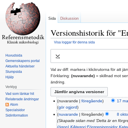
Sida
Diskussion
Versionshistorik för "E
Visa loggar för denna sida
Hoppa
Hoppa
Huvudsida
Visa
till
till
Gemenskapens portal
navigering
sök
Aktuella händelser
Val av diff: markera i klickrutorna för att j
Slumpsida
Förklaring:
(nuvarande)
= skillnad mot se
Hjälp
ändring.
Verktyg
Vad som länkar hit
Relaterade ändringar
nuvarande
föregående
17 ma
Atom
gör ogjord
Specialsidor
nuvarande
föregående
8 okto
Sidinformation
Skapade sidan med 'Detta är en förgreni
(ögon)
KAtegori:Förgreningssidor
Kate