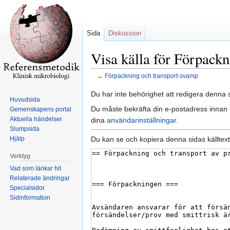
Sida
Diskussion
Visa källa för Förpack
←
Förpackning och transport-svamp
Hoppa
Hoppa
Du har inte behörighet att redigera denna s
Huvudsida
till
till
Du måste bekräfta din e-postadress innan d
Gemenskapens portal
navigering
sök
Aktuella händelser
dina
användarinställningar
.
Slumpsida
Du kan se och kopiera denna sidas källtext
Hjälp
Verktyg
Vad som länkar hit
Relaterade ändringar
Specialsidor
Sidinformation