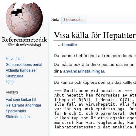
Sida
Diskussion
Visa källa för Hepatiter
←
Hepatiter
Hoppa
Hoppa
Du har inte behörighet att redigera denna s
Huvudsida
till
till
Du måste bekräfta din e-postadress innan d
Gemenskapens portal
navigering
sök
Aktuella händelser
dina
användarinställningar
.
Slumpsida
Du kan se och kopiera denna sidas källtext
Hjälp
Verktyg
Vad som länkar hit
Relaterade ändringar
Specialsidor
Sidinformation