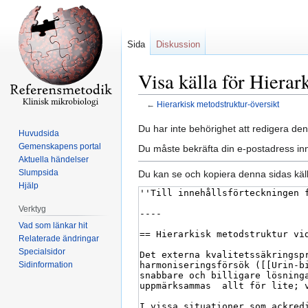
Sida
Diskussion
Visa källa för Hierar
←
Hierarkisk metodstruktur-översikt
Hoppa
Hoppa
Du har inte behörighet att redigera den
Huvudsida
till
till
Gemenskapens portal
Du måste bekräfta din e-postadress inn
navigering
sök
Aktuella händelser
Slumpsida
Du kan se och kopiera denna sidas käll
Hjälp
Verktyg
Vad som länkar hit
Relaterade ändringar
Specialsidor
Sidinformation