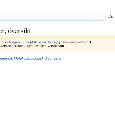
Läs
, översikt
6.55 av
Magnus Thore
(
diskussion
|
bidrag
)
(
→‎Konventionell PCR
)
version (skillnad) | Nyare version → (skillnad)
metodik:Molekylärbiologisk diagnostik