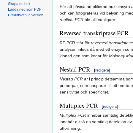
Skapa en bok
För att påvisa amplifierad nukleinsyr
Ladda ned som PDF
och kan fotograferas vid belysning me
Utskriftsvänlig version
realtids-PCR
blir allt vanligare.
Reversed transkriptase PCR
RT-PCR står för
reversed transkriptas
analysen inleds då med ett enzym som 
klonad gen som kodar för
Moloney Muri
Nestad PCR
[
redigera
]
Nestad PCR
är i princip detsamma som 
primerpar, som basparar till ett områd
sensitivitet och specificitet.
Multiplex PCR
[
redigera
]
Multiplex PCR
innebär samtidig detektio
innebär alltså en samtidig detektion av
utformning.