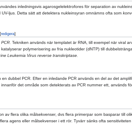
a användes inledningsvis agarosgelelektrofores för separation av nuk
d UV-ljus. Detta sätt att detektera nukleinsyran omnämns ofta som
konv
[
redigera
]
e PCR
. Tekniken används när templatet är RNA, till exempel när viral 
katalyserar polymerisering av fria nukleotider (dNTP) till dubbelsträ
ne Leukemia Virus reverse transkriptase
.
en dubbel PCR. Efter en inledande PCR används en del av det amplifier
e innanför det område som detekterats av PCR nummer ett, används för 
n av flera olika målsekvenser, dvs flera primerpar som basparar till ol
 flera agens eller målsekvenser i ett rör. Tyvärr sänks ofta sensitivitet