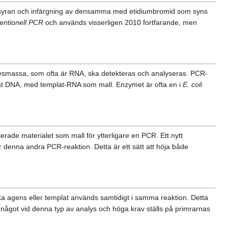
leinsyran och infärgning av densamma med etidiumbromid som syns
entionell PCR
och används visserligen 2010 fortfarande, men
arvsmassa, som ofta är RNA, ska detekteras och analyseras. PCR-
ngat DNA, med templat-RNA som mall. Enzymet är ofta en i
E. coli
ade materialet som mall för ytterligare en PCR. Ett nytt
denna andra PCR-reaktion. Detta är ett sätt att höja både
ika agens eller templat används samtidigt i samma reaktion. Detta
en något vid denna typ av analys och höga krav ställs på primrarnas