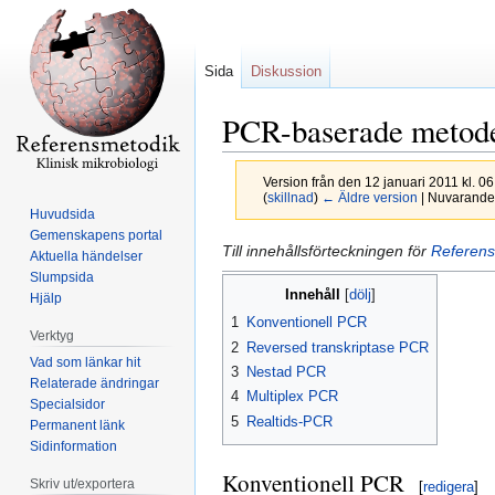
Sida
Diskussion
PCR-baserade metoder
Version från den 12 januari 2011 kl. 0
(
skillnad
)
← Äldre version
| Nuvarande 
Huvudsida
Gemenskapens portal
Hoppa
Hoppa
Till innehållsförteckningen för
Referens
Aktuella händelser
till
till
Slumpsida
Innehåll
navigering
sök
Hjälp
1
Konventionell PCR
Verktyg
2
Reversed transkriptase PCR
Vad som länkar hit
3
Nestad PCR
Relaterade ändringar
4
Multiplex PCR
Specialsidor
5
Realtids-PCR
Permanent länk
Sidinformation
Konventionell PCR
Skriv ut/exportera
[
redigera
]