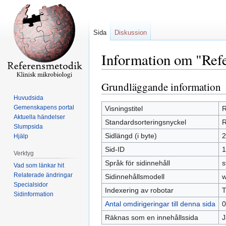
Sida
Diskussion
Information om "Refe
Grundläggande information
Hoppa
Hoppa
till
till
Huvudsida
navigering
sök
Gemenskapens portal
Visningstitel
R
Aktuella händelser
Standardsorteringsnyckel
R
Slumpsida
Sidlängd (i byte)
2
Hjälp
Sid-ID
1
Verktyg
Språk för sidinnehåll
s
Vad som länkar hit
Relaterade ändringar
Sidinnehållsmodell
w
Specialsidor
Indexering av robotar
T
Sidinformation
Antal omdirigeringar till denna sida
0
Räknas som en innehållssida
J