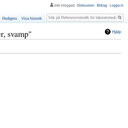
Inte inloggad
Diskussion
Bidrag
Logga in
Sök
Redigera
Visa historik
er, svamp"
Hjälp