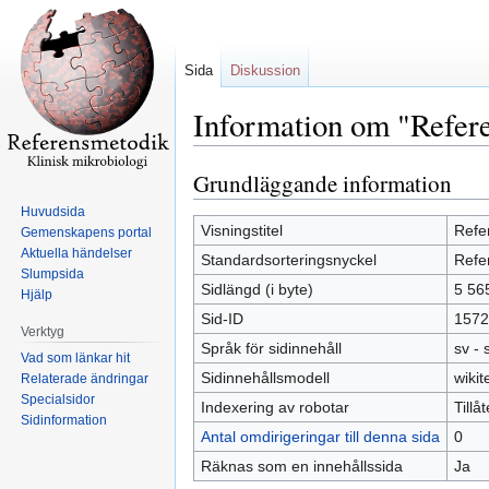
Sida
Diskussion
Information om "Refere
Grundläggande information
Hoppa
Hoppa
till
till
Huvudsida
navigering
sök
Visningstitel
Refe
Gemenskapens portal
Aktuella händelser
Standardsorteringsnyckel
Refe
Slumpsida
Sidlängd (i byte)
5 56
Hjälp
Sid-ID
1572
Verktyg
Språk för sidinnehåll
sv -
Vad som länkar hit
Sidinnehållsmodell
wikit
Relaterade ändringar
Specialsidor
Indexering av robotar
Tillå
Sidinformation
Antal omdirigeringar till denna sida
0
Räknas som en innehållssida
Ja