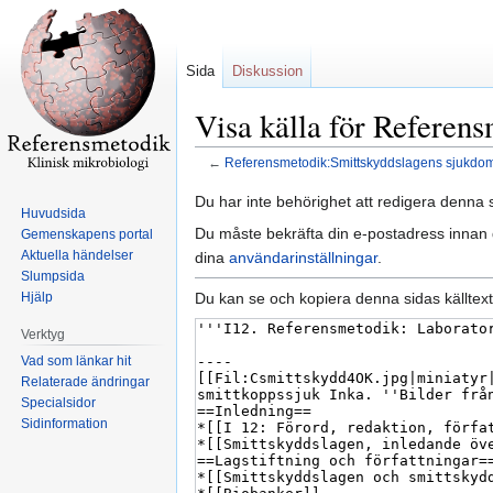
Sida
Diskussion
Visa källa för Referen
←
Referensmetodik:Smittskyddslagens sjukdo
Hoppa
Hoppa
Du har inte behörighet att redigera denna s
Huvudsida
till
till
Du måste bekräfta din e-postadress innan d
Gemenskapens portal
navigering
sök
Aktuella händelser
dina
användarinställningar
.
Slumpsida
Du kan se och kopiera denna sidas källtext
Hjälp
Verktyg
Vad som länkar hit
Relaterade ändringar
Specialsidor
Sidinformation