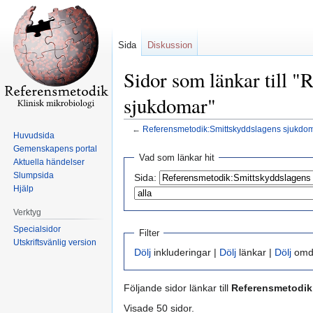
Sida
Diskussion
Sidor som länkar till 
sjukdomar"
←
Referensmetodik:Smittskyddslagens sjukdo
Huvudsida
Gemenskapens portal
Hoppa
Hoppa
Vad som länkar hit
Aktuella händelser
till
till
Slumpsida
Sida:
navigering
sök
Hjälp
Verktyg
Specialsidor
Filter
Utskriftsvänlig version
Dölj
inkluderingar |
Dölj
länkar |
Dölj
omdi
Följande sidor länkar till
Referensmetodik
Visade 50 sidor.