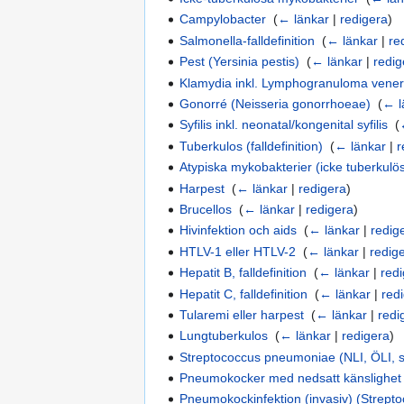
Campylobacter
‎
(
← länkar
|
redigera
)
Salmonella-falldefinition
‎
(
← länkar
|
re
Pest (Yersinia pestis)
‎
(
← länkar
|
redig
Klamydia inkl. Lymphogranuloma vene
Gonorré (Neisseria gonorrhoeae)
‎
(
← l
Syfilis inkl. neonatal/kongenital syfilis
‎
(
Tuberkulos (falldefinition)
‎
(
← länkar
|
r
Atypiska mykobakterier (icke tuberkulö
Harpest
‎
(
← länkar
|
redigera
)
Brucellos
‎
(
← länkar
|
redigera
)
Hivinfektion och aids
‎
(
← länkar
|
redig
HTLV-1 eller HTLV-2
‎
(
← länkar
|
redig
Hepatit B, falldefinition
‎
(
← länkar
|
red
Hepatit C, falldefinition
‎
(
← länkar
|
red
Tularemi eller harpest
‎
(
← länkar
|
redi
Lungtuberkulos
‎
(
← länkar
|
redigera
)
Streptococcus pneumoniae (NLI, ÖLI, 
Pneumokocker med nedsatt känslighet f
Pneumokockinfektion (invasiv) (Strep