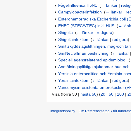
Fågelinfluensa H5N1
‎
(
← länkar
|
redig
Campylobacterinfektion
‎
(
← länkar
|
re
Enterohemorragiska Escherichia coli 
EHEC (STEC/VTEC) inkl. HUS
‎
(
← länk
Shigella
‎
(
← länkar
|
redigera
)
Shigellainfektion
‎
(
← länkar
|
redigera
)
Smittskyddslagstiftningen, mag-och tar
SmiNet, allmän beskrivning
‎
(
← länkar
Speciell agensrelaterad epidemiologi
‎
(
Anmälningspliktiga sjukdomar-hud och 
Yersinia enterocolitica och Yersinia ps
Yersiniainfektion
‎
(
← länkar
|
redigera
)
Vancomycinresistenta enterokocker (V
Visa (förra 50 |
nästa 50
) (
20
|
50
|
100
|
2
Integritetspolicy
Om Referensmetodik för laborato