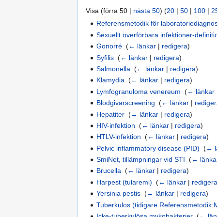
Visa (förra 50 |
nästa 50
) (
20
|
50
|
100
|
2
Referensmetodik för laboratoriediagnosti
Sexuellt överförbara infektioner-definit
Gonorré
‎
(
← länkar
|
redigera
)
Syfilis
‎
(
← länkar
|
redigera
)
Salmonella
‎
(
← länkar
|
redigera
)
Klamydia
‎
(
← länkar
|
redigera
)
Lymfogranuloma venereum
‎
(
← länkar
Blodgivarscreening
‎
(
← länkar
|
redige
Hepatiter
‎
(
← länkar
|
redigera
)
HIV-infektion
‎
(
← länkar
|
redigera
)
HTLV-infektion
‎
(
← länkar
|
redigera
)
Pelvic inflammatory disease (PID)
‎
(
← l
SmiNet, tillämpningar vid STI
‎
(
← länka
Brucella
‎
(
← länkar
|
redigera
)
Harpest (tularemi)
‎
(
← länkar
|
rediger
Yersinia pestis
‎
(
← länkar
|
redigera
)
Tuberkulos (tidigare Referensmetodik:M
Icke-tuberkulösa mykobakterier
‎
(
← län