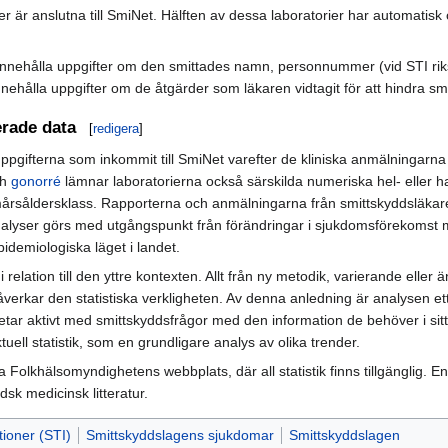
er är anslutna till SmiNet. Hälften av dessa laboratorier har automatisk
innehålla uppgifter om den smittades namn, personnummer (vid STI riksk
ehålla uppgifter om de åtgärder som läkaren vidtagit för att hindra smi
rade data
[
redigera
]
ppgifterna som inkommit till SmiNet varefter de kliniska anmälningar
ch
gonorré
lämnar laboratorierna också särskilda numeriska hel- eller 
emårsåldersklass. Rapporterna och anmälningarna från smittskyddsläkar
yser görs med utgångspunkt från förändringar i sjukdomsförekomst mel
idemiologiska läget i landet.
 i relation till den yttre kontexten. Allt från ny metodik, varierande eller
verkar den statistiska verkligheten. Av denna anledning är analysen ett vi
rbetar aktivt med smittskyddsfrågor med den information de behöver i si
ll statistik, som en grundligare analys av olika trender.
 Folkhälsomyndighetens webbplats, där all statistik finns tillgänglig. 
sk medicinsk litteratur.
tioner (STI)
Smittskyddslagens sjukdomar
Smittskyddslagen