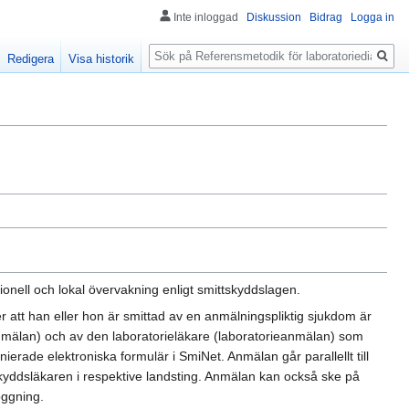
Inte inloggad
Diskussion
Bidrag
Logga in
Sök
Redigera
Visa historik
onell och lokal övervakning enligt smittskyddslagen.
r att han eller hon är smittad av en anmälningspliktig sjukdom är
nmälan) och av den laboratorieläkare (laboratorieanmälan) som
rade elektroniska formulär i SmiNet. Anmälan går parallellt till
kyddsläkaren i respektive landsting. Anmälan kan också ske på
loggning.