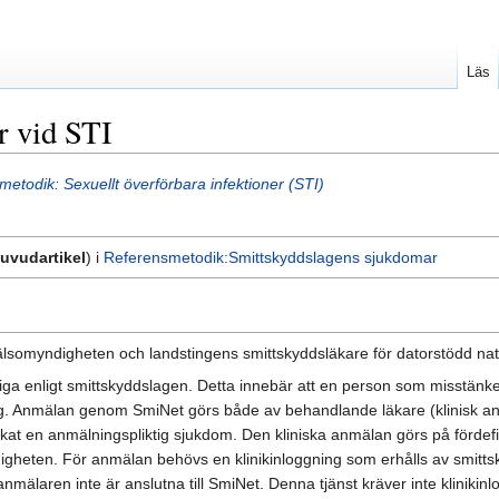
Läs
r vid STI
etodik: Sexuellt överförbara infektioner (STI)
uvudartikel
) i
Referensmetodik:Smittskyddslagens sjukdomar
lsomyndigheten och landstingens smittskyddsläkare för datorstödd nati
iga enligt smittskyddslagen. Detta innebär att en person som misstänke
ing. Anmälan genom SmiNet görs både av behandlande läkare (klinisk a
t en anmälningspliktig sjukdom. Den kliniska anmälan görs på fördefinie
gheten. För anmälan behövs en klinikinloggning som erhålls av smitts
 anmälaren inte är anslutna till SmiNet. Denna tjänst kräver inte klinikin