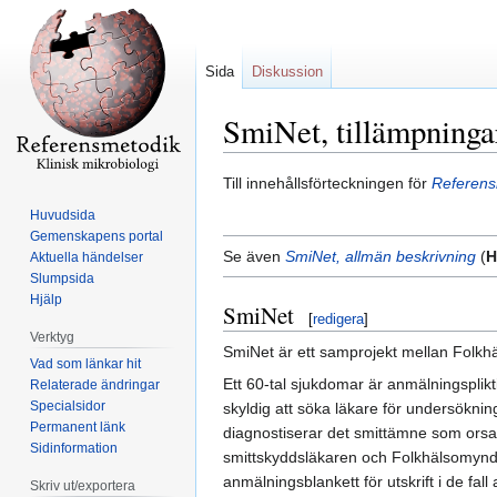
Sida
Diskussion
SmiNet, tillämpninga
Hoppa
Hoppa
Till innehållsförteckningen för
Referensm
till
till
Huvudsida
navigering
sök
Gemenskapens portal
Se även
SmiNet, allmän beskrivning
(
H
Aktuella händelser
Slumpsida
Hjälp
SmiNet
[
redigera
]
Verktyg
SmiNet är ett samprojekt mellan Folkhä
Vad som länkar hit
Ett 60-tal sjukdomar är anmälningsplikt
Relaterade ändringar
Specialsidor
skyldig att söka läkare för undersökn
Permanent länk
diagnostiserar det smittämne som orsaka
Sidinformation
smittskyddsläkaren och Folkhälsomyndi
anmälningsblankett för utskrift i de fall
Skriv ut/exportera