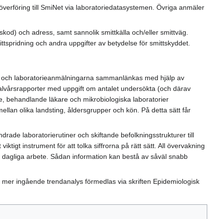
 överföring till SmiNet via laboratoriedatasystemen. Övriga anmäler
od) och adress, samt sannolik smittkälla och/eller smittväg.
ttspridning och andra uppgifter av betydelse för smittskyddet.
na och laboratorieanmälningarna sammanlänkas med hjälp av
halvårsrapporter med uppgift om antalet undersökta (och därav
e, behandlande läkare och mikrobiologiska laboratorier
lan olika landsting, åldersgrupper och kön. På detta sätt får
 ändrade laboratorierutiner och skiftande befolkningsstrukturer till
ktigt instrument för att tolka siffrorna på rätt sätt. All övervakning
tt dagliga arbete. Sådan information kan bestå av såväl snabb
En mer ingående trendanalys förmedlas via skriften Epidemiologisk