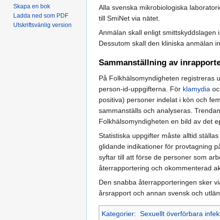
Skapa en bok
Alla svenska mikrobiologiska laboratori
Ladda ned som PDF
till SmiNet via nätet.
Utskriftsvänlig version
Anmälan skall enligt smittskyddslagen 
Dessutom skall den kliniska anmälan inn
Sammanställning av inrapporte
På Folkhälsomyndigheten registreras u
person-id-uppgifterna. För
klamydia
o
positiva) personer indelat i kön och f
sammanställs och analyseras. Trendanal
Folkhälsomyndigheten en bild av det ep
Statistiska uppgifter måste alltid ställas
glidande indikationer för provtagning på
syftar till att förse de personer som a
återrapportering och okommenterad aktue
Den snabba återrapporteringen sker via
årsrapport och annan svensk och utländ
Kategorier
:
Sexuellt överförbara infek