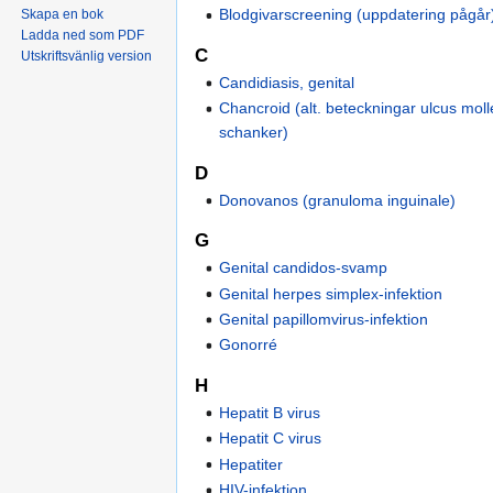
Blodgivarscreening (uppdatering pågår
Skapa en bok
Ladda ned som PDF
C
Utskriftsvänlig version
Candidiasis, genital
Chancroid (alt. beteckningar ulcus moll
schanker)
D
Donovanos (granuloma inguinale)
G
Genital candidos-svamp
Genital herpes simplex-infektion
Genital papillomvirus-infektion
Gonorré
H
Hepatit B virus
Hepatit C virus
Hepatiter
HIV-infektion