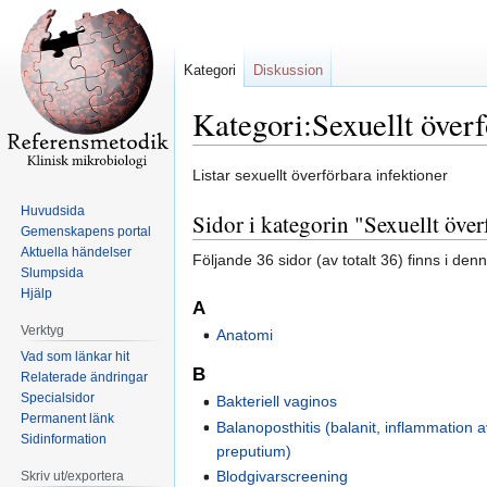
Kategori
Diskussion
Kategori:Sexuellt överf
Hoppa
Hoppa
Listar sexuellt överförbara infektioner
till
till
Huvudsida
Sidor i kategorin "Sexuellt över
navigering
sök
Gemenskapens portal
Aktuella händelser
Följande 36 sidor (av totalt 36) finns i den
Slumpsida
Hjälp
A
Verktyg
Anatomi
Vad som länkar hit
B
Relaterade ändringar
Specialsidor
Bakteriell vaginos
Permanent länk
Balanoposthitis (balanit, inflammation 
Sidinformation
preputium)
Blodgivarscreening
Skriv ut/exportera