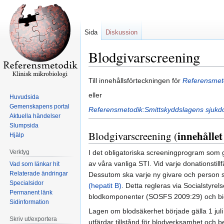
Sida
Diskussion
Blodgivarscreening
Hoppa
Hoppa
Till innehållsförteckningen för
Referensmetod
till
till
eller
Huvudsida
navigering
sök
Gemenskapens portal
Referensmetodik:Smittskyddslagens sjuk
Aktuella händelser
Slumpsida
innehålle
Blodgivarscreening (
Hjälp
Verktyg
I det obligatoriska screeningprogram som g
av våra vanliga STI. Vid varje donationstillf
Vad som länkar hit
Relaterade ändringar
Dessutom ska varje ny givare och person s
Specialsidor
(hepatit B)
. Detta regleras via Socialstyr
Permanent länk
blodkomponenter (SOSFS 2009:29) och bi
Sidinformation
Lagen om blodsäkerhet började gälla 1 juli
Skriv ut/exportera
utfärdar tillstånd för blodverksamhet och b