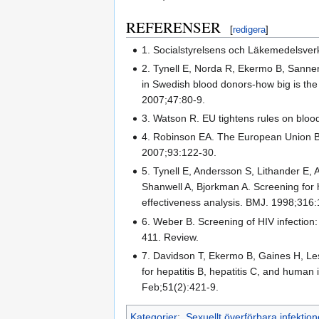
REFERENSER
[
redigera
]
1. Socialstyrelsens och Läkemedelsverke
2. Tynell E, Norda R, Ekermo B, Sanner
in Swedish blood donors-how big is th
2007;47:80-9.
3. Watson R. EU tightens rules on bloo
4. Robinson EA. The European Union Blo
2007;93:122-30.
5. Tynell E, Andersson S, Lithander E
Shanwell A, Bjorkman A. Screening fo
effectiveness analysis. BMJ. 1998;316
6. Weber B. Screening of HIV infection
411. Review.
7. Davidson T, Ekermo B, Gaines H, Lesk
for hepatitis B, hepatitis C, and hum
Feb;51(2):421-9.
Kategorier
:
Sexuellt överförbara infektion