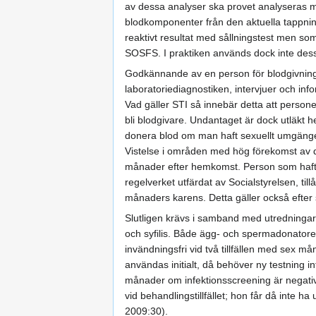
av dessa analyser ska provet analyseras me
blodkomponenter från den aktuella tappning
reaktivt resultat med sållningstest men som 
SOSFS. I praktiken används dock inte dessa 
Godkännande av en person för blodgivnin
laboratoriediagnostiken, intervjuer och info
Vad gäller STI så innebär detta att personer
bli blodgivare. Undantaget är dock utläkt 
donera blod om man haft sexuellt umgänge
Vistelse i områden med hög förekomst av de
månader efter hemkomst. Person som haft syfi
regelverket utfärdat av Socialstyrelsen, t
månaders karens. Detta gäller också efter
Slutligen krävs i samband med utredningar f
och syfilis. Både ägg- och spermadonatorer 
invändningsfri vid två tillfällen med sex m
användas initialt, då behöver ny testning
månader om infektionsscreening är negativ
vid behandlingstillfället; hon får då inte h
2009:30).