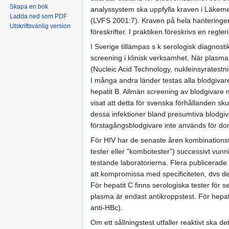
Skapa en bok
analyssystem ska uppfylla kraven i Läkemed
Ladda ned som PDF
(LVFS 2001:7). Kraven på hela hanteringen
Utskriftsvänlig version
föreskrifter. I praktiken föreskrivs en reg
I Sverige tillämpas s k serologisk diagnost
screening i klinisk verksamhet. När plasma
(Nucleic Acid Technology, nukleinsyratestn
I många andra länder testas alla blodgivare
hepatit B. Allmän screening av blodgivare
visat att detta för svenska förhållanden sk
dessa infektioner bland presumtiva blodgiva
förstagångsblodgivare inte används för dona
För HIV har de senaste åren kombinationste
tester eller ”kombotester”) successivt vunn
testande laboratorierna. Flera publicerade 
att kompromissa med specificiteten, dvs den
För hepatit C finns serologiska tester för 
plasma är endast antikroppstest. För hepat
anti-HBc).
Om ett sållningstest utfaller reaktivt sk