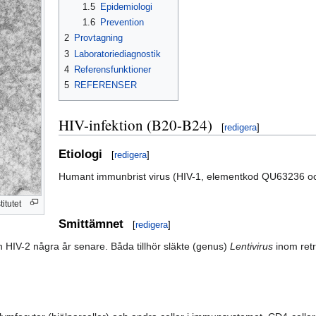
1.5
Epidemiologi
1.6
Prevention
2
Provtagning
3
Laboratoriediagnostik
4
Referensfunktioner
5
REFERENSER
HIV-infektion (B20-B24)
[
redigera
]
Etiologi
[
redigera
]
Humant immunbrist virus (HIV-1, elementkod QU63236 o
itutet
Smittämnet
[
redigera
]
 HIV-2 några år senare. Båda tillhör släkte (genus)
Lentivirus
inom retr