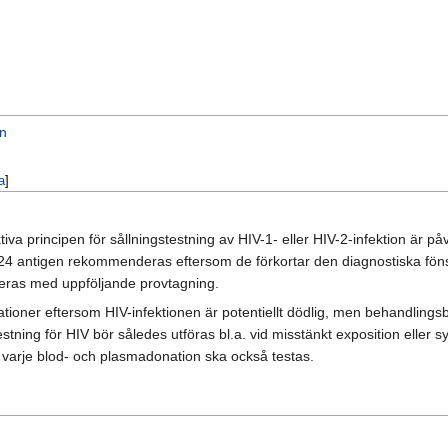
on
a
]
va principen för sållningstestning av HIV-1- eller HIV-2-infektion är p
4 antigen rekommenderas eftersom de förkortar den diagnostiska fönste
ieras med uppföljande provtagning.
kationer eftersom HIV-infektionen är potentiellt dödlig, men behandling
estning för HIV bör således utföras bl.a. vid misstänkt exposition eller
h varje blod- och plasmadonation ska också testas.