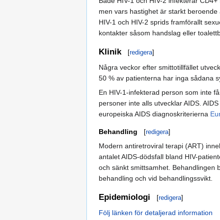
Både HIV-1 och HIV-2 infekterar CD4+ l
men vars hastighet är starkt beroende 
HIV-1 och HIV-2 sprids framförallt sexue
kontakter såsom handslag eller toalett
Klinik
[
redigera
]
Några veckor efter smittotillfället utv
50 % av patienterna har inga sådana s
En HIV-1-infekterad person som inte få
personer inte alls utvecklar AIDS. AIDS
europeiska AIDS diagnoskriterierna
Eu
Behandling
[
redigera
]
Modern antiretroviral terapi (ART) in
antalet AIDS-dödsfall bland HIV-patient
och sänkt smittsamhet. Behandlingen bo
behandling och vid behandlingssvikt.
Epidemiologi
[
redigera
]
Följ länken för detaljerad information