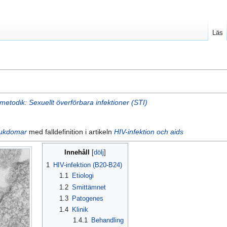
Läs
etodik: Sexuellt överförbara infektioner (STI)
jukdomar
med falldefinition i artikeln
HIV-infektion och aids
Innehåll
1
HIV-infektion (B20-B24)
1.1
Etiologi
1.2
Smittämnet
1.3
Patogenes
1.4
Klinik
1.4.1
Behandling