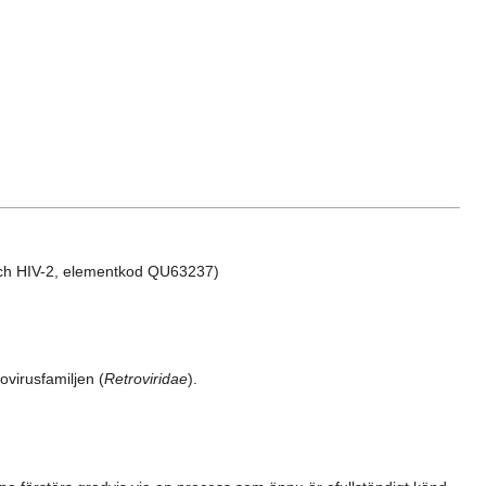
ch HIV-2, elementkod QU63237)
ovirusfamiljen (
Retroviridae
).