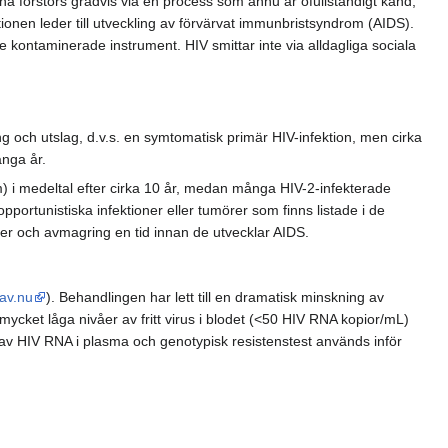
na förstörs gradvis via en process som ännu är ofullständigt känd,
ionen leder till utveckling av förvärvat immunbristsyndrom (AIDS).
ve kontaminerade instrument. HIV smittar inte via alldagliga sociala
ng och utslag, d.v.s. en symtomatisk primär HIV-infektion, men cirka
nga år.
m) i medeltal efter cirka 10 år, medan många HIV-2-infekterade
portunistiska infektioner eller tumörer som finns listade i de
er och avmagring en tid innan de utvecklar AIDS.
rav.nu
). Behandlingen har lett till en dramatisk minskning av
mycket låga nivåer av fritt virus i blodet (<50 HIV RNA kopior/mL)
 av HIV RNA i plasma och genotypisk resistenstest används inför