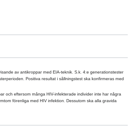
åvisande av antikroppar med EIA-teknik. S.k. 4:e generationstester
rperioden. Positiva resultat i sållningstest ska konfirmeras med
sbar och eftersom många HIV-infekterade individer inte har några
 symtom förenliga med HIV infektion. Dessutom ska alla gravida