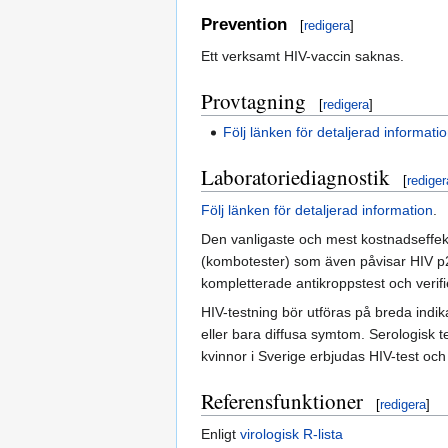
Prevention
[
redigera
]
Ett verksamt HIV-vaccin saknas.
Provtagning
[
redigera
]
Följ länken för detaljerad informati
Laboratoriediagnostik
[
rediger
Följ länken för detaljerad information
.
Den vanligaste och mest kostnadseffekti
(kombotester) som även påvisar HIV p2
kompletterade antikroppstest och verif
HIV-testning bör utföras på breda indi
eller bara diffusa symtom. Serologisk t
kvinnor i Sverige erbjudas HIV-test oc
Referensfunktioner
[
redigera
]
Enligt
virologisk R-lista