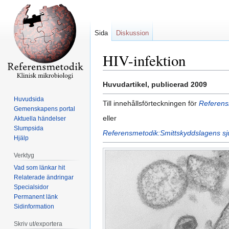
Sida
Diskussion
HIV-infektion
Hoppa
Hoppa
Huvudartikel, publicerad 2009
till
till
Huvudsida
Till innehållsförteckningen för
Referensm
navigering
sök
Gemenskapens portal
eller
Aktuella händelser
Slumpsida
Referensmetodik:Smittskyddslagens s
Hjälp
Verktyg
Vad som länkar hit
Relaterade ändringar
Specialsidor
Permanent länk
Sidinformation
Skriv ut/exportera