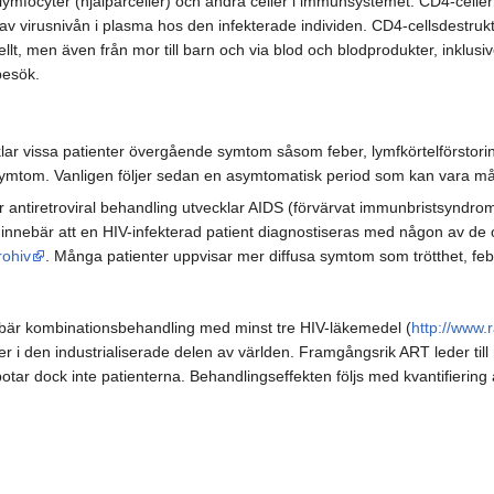
ymfocyter (hjälparceller) och andra celler i immunsystemet. CD4-celler
av virusnivån i plasma hos den infekterade individen. CD4-cellsdestrukt
llt, men även från mor till barn och via blod och blodprodukter, inklusi
besök.
ecklar vissa patienter övergående symtom såsom feber, lymfkörtelförstori
ymtom. Vanligen följer sedan en asymtomatisk period som kan vara må
r antiretroviral behandling utvecklar AIDS (förvärvat immunbristsyndro
 innebär att en HIV-infekterad patient diagnostiseras med någon av de op
rohiv
. Många patienter uppvisar mer diffusa symtom som trötthet, feb
nebär kombinationsbehandling med minst tre HIV-läkemedel (
http://www.
er i den industrialiserade delen av världen. Framgångsrik ART leder till 
tar dock inte patienterna. Behandlingseffekten följs med kvantifiering