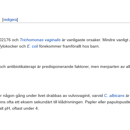
[
redigera
]
02176 och
Trichomonas vaginalis
är vanligaste orsaker. Mindre vanlig
afylokocker och
E. coli
förekommer framförallt hos barn.
 och antibiotikaterapi är predisponerande faktorer, men merparten av all
or någon gång under livet drabbas av vulvovaginit, varvid
C. albicans
är 
 ofta ett eksem sekundärt till klådrivningen. Papler eller papulopustl
lt pH, oftast under 4.