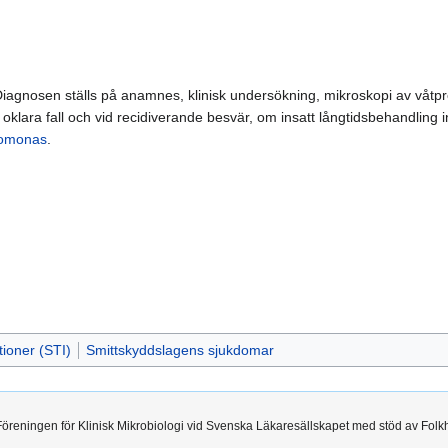
Diagnosen ställs på anamnes, klinisk undersökning, mikroskopi av våtprep
oklara fall och vid recidiverande besvär, om insatt långtidsbehandling in
homonas
.
tioner (STI)
Smittskyddslagens sjukdomar
 Föreningen för Klinisk Mikrobiologi vid Svenska Läkaresällskapet med stöd av Folk