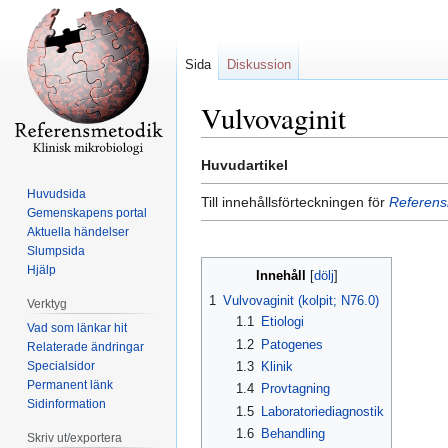
Sida
Diskussion
Vulvovaginit
Hoppa
Hoppa
Huvudartikel
till
till
Huvudsida
Till innehållsförteckningen för
Referensm
navigering
sök
Gemenskapens portal
Aktuella händelser
Slumpsida
Hjälp
Innehåll
1
Vulvovaginit (kolpit; N76.0)
Verktyg
1.1
Etiologi
Vad som länkar hit
1.2
Patogenes
Relaterade ändringar
Specialsidor
1.3
Klinik
Permanent länk
1.4
Provtagning
Sidinformation
1.5
Laboratoriediagnostik
1.6
Behandling
Skriv ut/exportera