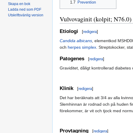
1.7
Prevention
Skapa en bok
Ladda ned som PDF
Utskriftsvänlig version
Vulvovaginit (kolpit; N76.0)
Etiologi
[
redigera
]
Candida albicans
,
elementkod MSHD0
och
herpes simplex
. Streptokocker, st
Patogenes
[
redigera
]
Graviditet, dåligt kontrollerad diabetes
Klinik
[
redigera
]
Det har beräknats att 3/4 av alla kvinn
Slemhinnan är rodnad och på huden finns
förekommer, är vit och tjock med norma
Provtagning
[
redigera
]