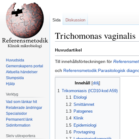
Sida
Diskussion
Trichomonas vaginalis
Hoppa
Hoppa
Huvudartikel
till
till
Huvudsida
Till innehållsförteckningen för
Referensmetod
navigering
sök
Gemenskapens portal
och
Referensmetodik:Parasitologisk diagno
Aktuella händelser
Slumpsida
Innehåll
Hjälp
1
Trikomoniasis (ICD10-kod A59)
Verktyg
1.1
Etiologi
Vad som länkar hit
1.2
Smittämnet
Relaterade ändringar
1.3
Patogenes
Specialsidor
1.4
Klinik
Permanent länk
1.5
Epidemiologi
Sidinformation
1.6
Provtagning
Skriv ut/exportera
1.7
Laboratoriediagnostik