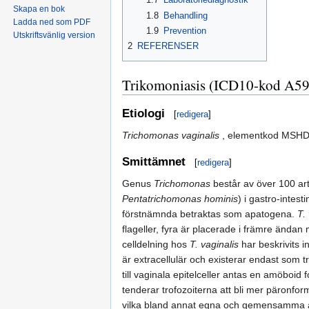
Skapa en bok
1.8
Behandling
Ladda ned som PDF
1.9
Prevention
Utskriftsvänlig version
2
REFERENSER
Trikomoniasis (ICD10-kod A59
Etiologi
[
redigera
]
Trichomonas vaginalis
, elementkod MSHD
Smittämnet
[
redigera
]
Genus
Trichomonas
består av över 100 ar
Pentatrichomonas hominis
) i gastro-intest
förstnämnda betraktas som apatogena.
T.
flageller, fyra är placerade i främre änd
celldelning hos
T. vaginalis
har beskrivits i
är extracellulär och existerar endast som tr
till vaginala epitelceller antas en amöboid
tenderar trofozoiterna att bli mer päronfo
vilka bland annat egna och gemensamma an