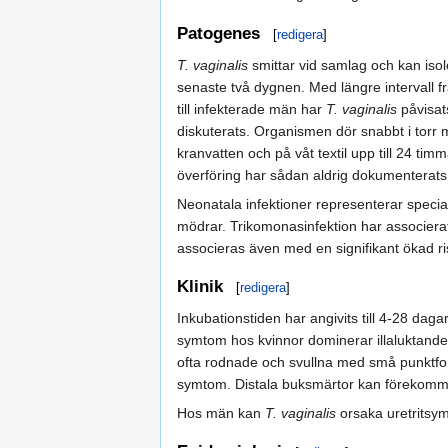
Patogenes
[
redigera
]
T. vaginalis
smittar vid samlag och kan iso
senaste två dygnen. Med längre intervall frå
till infekterade män har
T. vaginalis
påvisats
diskuterats. Organismen dör snabbt i torr mi
kranvatten och på våt textil upp till 24 tim
överföring har sådan aldrig dokumenterats
Neonatala infektioner representerar special
mödrar. Trikomonasinfektion har associerats
associeras även med en signifikant ökad ris
Klinik
[
redigera
]
Inkubationstiden har angivits till 4-28 da
symtom hos kvinnor dominerar illaluktande o
ofta rodnade och svullna med små punktform
symtom. Distala buksmärtor kan förekomma
Hos män kan
T. vaginalis
orsaka uretritsym