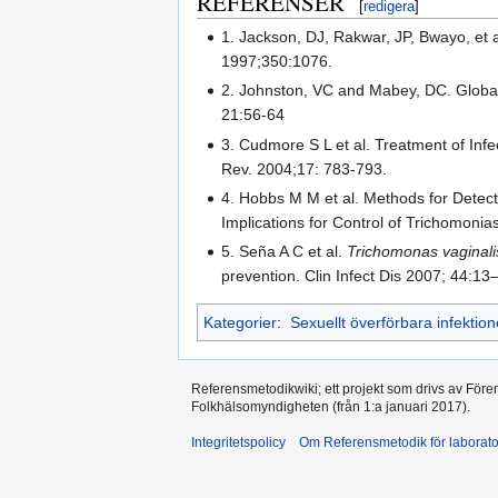
REFERENSER
[
redigera
]
1. Jackson, DJ, Rakwar, JP, Bwayo, et a
1997;350:1076.
2. Johnston, VC and Mabey, DC. Global
21:56-64
3. Cudmore S L et al. Treatment of In
Rev. 2004;17: 783-793.
4. Hobbs M M et al. Methods for Detec
Implications for Control of Trichomonia
5. Seña A C et al.
Trichomonas vaginali
prevention. Clin Infect Dis 2007; 44:13
Kategorier
:
Sexuellt överförbara infektion
Referensmetodikwiki; ett projekt som drivs av Före
Folkhälsomyndigheten (från 1:a januari 2017).
Integritetspolicy
Om Referensmetodik för laborato