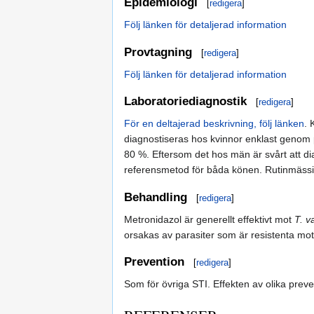
Epidemiologi
[
redigera
]
Följ länken för detaljerad information
Provtagning
[
redigera
]
Följ länken för detaljerad information
Laboratoriediagnostik
[
redigera
]
För en deltajerad beskrivning, följ länken
. 
diagnostiseras hos kvinnor enklast genom p
80 %. Eftersom det hos män är svårt att d
referensmetod för båda könen. Rutinmässig
Behandling
[
redigera
]
Metronidazol är generellt effektivt mot
T. v
orsakas av parasiter som är resistenta mot 
Prevention
[
redigera
]
Som för övriga STI. Effekten av olika prev