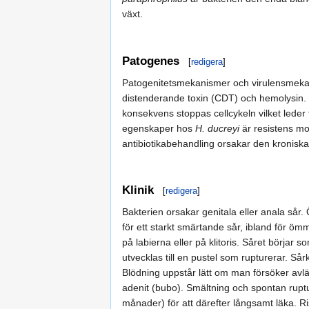
växt.
Patogenes
[
redigera
]
Patogenitetsmekanismer och virulensmekanis
distenderande toxin (CDT) och hemolysin. De
konsekvens stoppas cellcykeln vilket leder 
egenskaper hos
H. ducreyi
är resistens mo
antibiotikabehandling orsakar den kroniska,
Klinik
[
redigera
]
Bakterien orsakar genitala eller anala sår.
för ett starkt smärtande sår, ibland för ömm
på labierna eller på klitoris. Såret börja
utvecklas till en pustel som rupturerar. Så
Blödning uppstår lätt om man försöker avläg
adenit (bubo). Smältning och spontan ruptur
månader) för att därefter långsamt läka. Ris