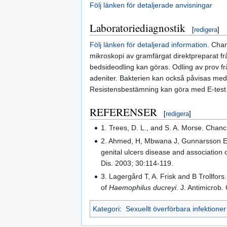
Följ länken för detaljerade anvisningar
Laboratoriediagnostik
[
redigera
]
Följ länken för detaljerad information
. Cha
mikroskopi av gramfärgat direktpreparat fr
bedsideodling kan göras. Odling av prov frå
adeniter. Bakterien kan också påvisas med 
Resistensbestämning kan göra med E-test 
REFERENSER
[
redigera
]
1. Trees, D. L., and S. A. Morse. Chan
2. Ahmed, H, Mbwana J, Gunnarsson E,
genital ulcers disease and association 
Dis. 2003; 30:114-119.
3. Lagergård T, A. Frisk and B Trollfors.
of
Haemophilus ducreyi
. J. Antimicrob
Kategori
:
Sexuellt överförbara infektioner