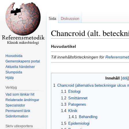
Sida
Diskussion
Chancroid (alt. beteckn
Hoppa
Hoppa
Huvudartikel
till
till
Huvudsida
Till innehållsförteckningen för
Referensmeto
navigering
sök
Gemenskapens portal
Aktuella händelser
Slumpsida
Hjälp
Innehåll
1
Chancroid (alternativa beteckningar ulcus 
Verktyg
1.1
Etiologi
Vad som länkar hit
1.2
Smittämnet
Relaterade ändringar
1.3
Patogenes
Specialsidor
1.4
Klinik
Permanent länk
Sidinformation
1.4.1
Behandling
1.5
Epidemiologi
Skriv ut/exportera