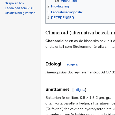
1.6
Prevention
Skapa en bok
2
Provtagning
Ladda ned som PDF
3
Laboratoriediagnostik
Utskriftsvänlig version
4
REFERENSER
Chancroid (alternativa beteckni
Chancroid
är en av de klassiska sexuellt
enstaka fall som förekommer är alla smitta
Etiologi
[
redigera
]
Haemophilus ducreyi
, elementkod ATCC 3
Smittämnet
[
redigera
]
Bakterien är en liten, 0,5 × 1,5-2 µm, gr
ofta i korta parallella kedjor, i litterature
(”X-faktor”) för växt och hydrolyserar int
paraphrophilus
är bakterien den enda blan