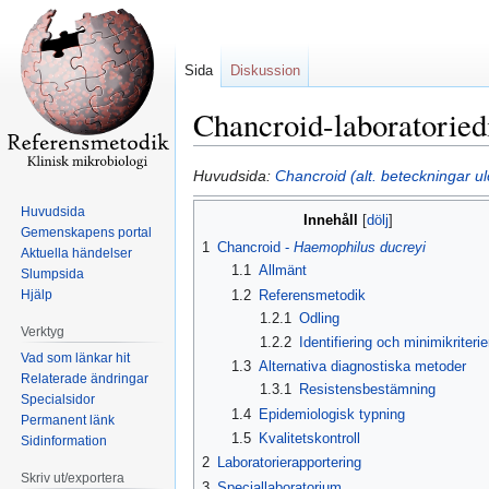
Sida
Diskussion
Chancroid-laboratoried
Hoppa
Hoppa
Huvudsida:
Chancroid (alt. beteckningar u
till
till
Huvudsida
Innehåll
navigering
sök
Gemenskapens portal
1
Chancroid -
Haemophilus ducreyi
Aktuella händelser
1.1
Allmänt
Slumpsida
1.2
Referensmetodik
Hjälp
1.2.1
Odling
Verktyg
1.2.2
Identifiering och minimikriterie
Vad som länkar hit
1.3
Alternativa diagnostiska metoder
Relaterade ändringar
1.3.1
Resistensbestämning
Specialsidor
1.4
Epidemiologisk typning
Permanent länk
1.5
Kvalitetskontroll
Sidinformation
2
Laboratorierapportering
Skriv ut/exportera
3
Speciallaboratorium