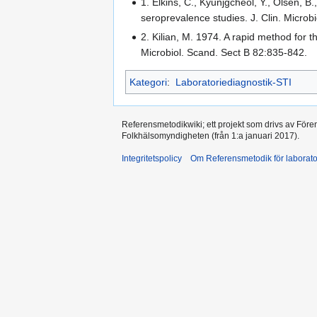
1. Elkins, C., Kyunjgcheol, Y., Olsen, 
seroprevalence studies. J. Clin. Microb
2. Kilian, M. 1974. A rapid method for th
Microbiol. Scand. Sect B 82:835-842.
Kategori
:
Laboratoriediagnostik-STI
Referensmetodikwiki; ett projekt som drivs av Före
Folkhälsomyndigheten (från 1:a januari 2017).
Integritetspolicy
Om Referensmetodik för laborato