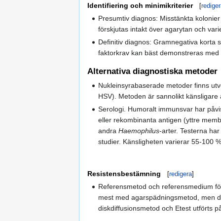
Identifiering och minimikriterier
[
redige
Presumtiv diagnos: Misstänkta kolonier
förskjutas intakt över agarytan och varier
Definitiv diagnos: Gramnegativa korta s
faktorkrav kan bäst demonstreras med po
Alternativa diagnostiska metoder
Nukleinsyrabaserade metoder finns utv
HSV). Metoden är sannolikt känsligare ä
Serologi. Humoralt immunsvar har påvi
eller rekombinanta antigen (yttre memb
andra
Haemophilus
-arter. Testerna ha
studier. Känsligheten varierar 55-100 %
Resistensbestämning
[
redigera
]
Referensmetod och referensmedium för 
mest med agarspädningsmetod, men disk
diskdiffusionsmetod och Etest utförts på