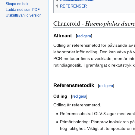
Skapa en bok
4
REFERENSER
Ladda ned som PDF
Utskriftsvänlig version
Chancroid -
Haemophilus ducre
Allmänt
[
redigera
]
Odling är referensmetod för påvisande av
laboratoriet inför odling. Den kan växa på
PCR-metoder finns utvecklade, men är inte k
rutindiagnostik. I gramfärgat direktutstryk
Referensmetodik
[
redigera
]
Odling
[
redigera
]
Odling är referensmetod.
Referenssubstrat GLV-3-agar med van
Primärisolering: Pinnprov inokuleras p
hög fuktighet. Viktigt att temperaturen i