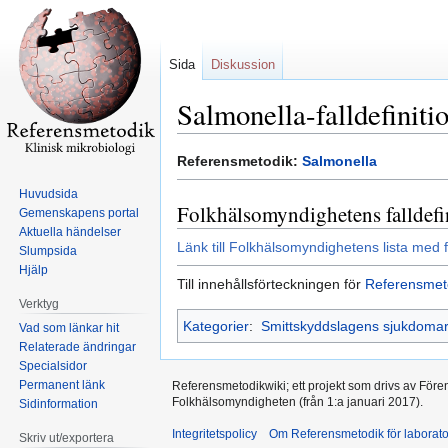
Sida
Diskussion
Salmonella-falldefiniti
Hoppa
Hoppa
Referensmetodik:
Salmonella
till
till
Huvudsida
navigering
sök
Folkhälsomyndighetens falldefi
Gemenskapens portal
Aktuella händelser
Länk till Folkhälsomyndighetens lista med f
Slumpsida
Hjälp
Till innehållsförteckningen för
Referensmet
Verktyg
Kategorier
:
Smittskyddslagens sjukdoma
Vad som länkar hit
Relaterade ändringar
Specialsidor
Permanent länk
Referensmetodikwiki; ett projekt som drivs av Före
Folkhälsomyndigheten (från 1:a januari 2017).
Sidinformation
Integritetspolicy
Om Referensmetodik för laborato
Skriv ut/exportera