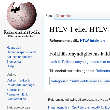
Sida
Diskussion
HTLV-1 eller HTLV-
Hoppa
Hoppa
Referensmetodik:
HTLV-infektion
till
till
Huvudsida
navigering
sök
Folkhälsomyndighetens falld
Gemenskapens portal
Aktuella händelser
Länk till Folkhälsomyndighetens lista m
Slumpsida
Hjälp
Till innehållsförteckningen för
Referens
Verktyg
Vad som länkar hit
Kategorier
:
Smittskyddslagens sjukd
Relaterade ändringar
Specialsidor
Permanent länk
Sidinformation
Referensmetodikwiki; ett projekt som drivs av
Skriv ut/exportera
Integritetspolicy
Om Referensmetodik för labo