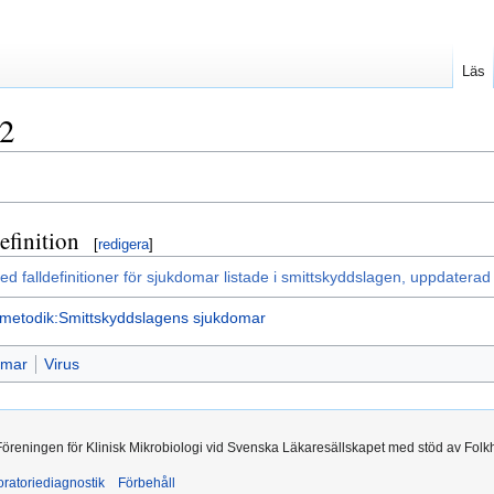
Läs
2
efinition
[
redigera
]
ed falldefinitioner för sjukdomar listade i smittskyddslagen, uppdatera
metodik:Smittskyddslagens sjukdomar
omar
Virus
 Föreningen för Klinisk Mikrobiologi vid Svenska Läkaresällskapet med stöd av Folk
ratoriediagnostik
Förbehåll