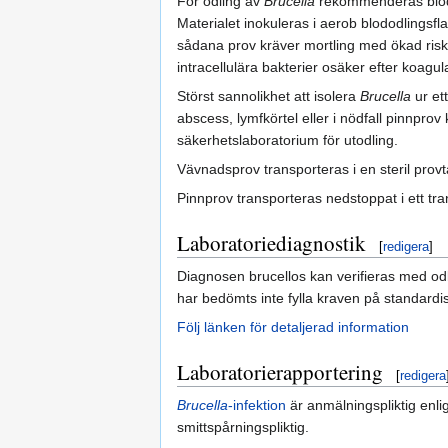
För odling av
Brucella
rekommenderas blod, s
Materialet inokuleras i aerob blododlingsfl
sådana prov kräver mortling med ökad risk
intracellulära bakterier osäker efter koagul
Störst sannolikhet att isolera
Brucella
ur et
abscess, lymfkörtel eller i nödfall pinnpr
säkerhetslaboratorium för utodling.
Vävnadsprov transporteras i en steril prov
Pinnprov transporteras nedstoppat i ett tra
Laboratoriediagnostik
[
redigera
]
Diagnosen brucellos kan verifieras med odl
har bedömts inte fylla kraven på standardi
Följ länken för detaljerad information
Laboratorierapportering
[
redigera
Brucella
-infektion
är anmälningspliktig enl
smittspårningspliktig.