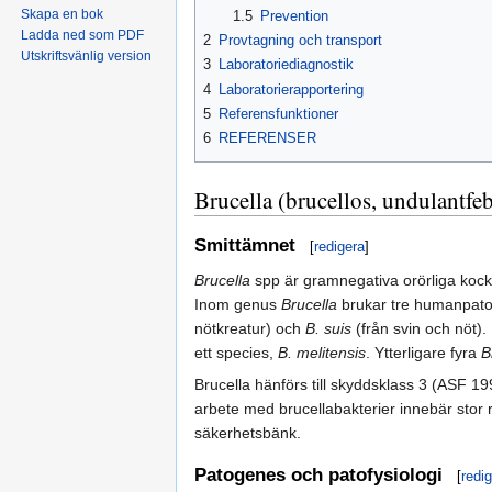
Skapa en bok
1.5
Prevention
Ladda ned som PDF
2
Provtagning och transport
Utskriftsvänlig version
3
Laboratoriediagnostik
4
Laboratorierapportering
5
Referensfunktioner
6
REFERENSER
Brucella (brucellos, undulantfeb
Smittämnet
[
redigera
]
Brucella
spp är gramnegativa orörliga kock
Inom genus
Brucella
brukar tre humanpatog
nötkreatur) och
B. suis
(från svin och nöt)
ett species,
B. melitensis
. Ytterligare fyra
B
Brucella hänförs till skyddsklass 3 (ASF 19
arbete med brucellabakterier innebär stor ri
säkerhetsbänk.
Patogenes och patofysiologi
[
redi