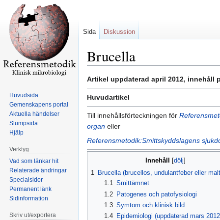
Sida
Diskussion
Brucella
Hoppa
Hoppa
Artikel uppdaterad april 2012, innehåll
till
till
Huvudsida
Huvudartikel
navigering
sök
Gemenskapens portal
Aktuella händelser
Till innehållsförteckningen för
Referensmetod
Slumpsida
organ
eller
Hjälp
Referensmetodik:Smittskyddslagens sjuk
Verktyg
Innehåll
Vad som länkar hit
Relaterade ändringar
1
Brucella (brucellos, undulantfeber eller mal
Specialsidor
1.1
Smittämnet
Permanent länk
1.2
Patogenes och patofysiologi
Sidinformation
1.3
Symtom och klinisk bild
Skriv ut/exportera
1.4
Epidemiologi (uppdaterad mars 2012