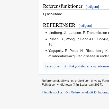
Referensfunktioner
[
redigera
]
Ej beslutade
REFERENSER
[
redigera
]
Lindberg, J., Larsson, P. Transmission 
Ruben, B., Wong, P, Band J.D., Colville
15.
Yagupsky, P., Peled, N., Riesenberg, K.
of laboratory-acquired disease in ende
Kategorier
:
Smittskyddslagens sjukdoma
Referensmetodikwiki; ett projekt som drivs av Före
Folkhälsomyndigheten (från 1:a januari 2017).
Integritetspolicy
Om Referensmetodik för laborato