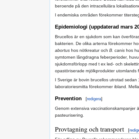
beroende på den intracellulära lokalisation
I endemiska områden förekommer titerste
Epidemiologi (uppdaterad mars 2
Brucellos är en sjukdom som kan överföras
bakterien. De olika arterna förekommer hos
abortus
hos nötkreatur och
B. canis
hos hu
symtomen långdragna feberperioder, huvudv
sjukdomsförlopp med t ex led- och skeletti
opastöriserade mjölkprodukter utomlands fö
I Sverige är bovin brucellos utrotad seda
laboratoriesmitta förekommer ibland. Mella
Prevention
[
redigera
]
Genom extensiva vaccinationskampanjer är
pasteurisering.
Provtagning och transport
[
redig