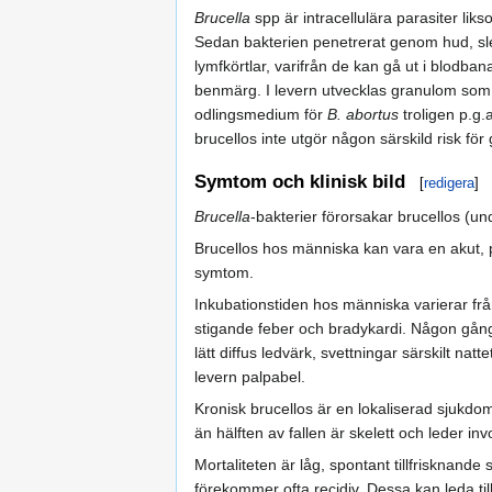
Brucella
spp är intracellulära parasiter lik
Sedan bakterien penetrerat genom hud, slem
lymfkörtlar, varifrån de kan gå ut i blodbana
benmärg. I levern utvecklas granulom som k
odlingsmedium för
B. abortus
troligen p.g.
brucellos inte utgör någon särskild risk för
Symtom och klinisk bild
[
redigera
]
Brucella
-bakterier förorsakar brucellos (un
Brucellos hos människa kan vara en akut,
symtom.
Inkubationstiden hos människa varierar fr
stigande feber och bradykardi. Någon gång 
lätt diffus ledvärk, svettningar särskilt n
levern palpabel.
Kronisk brucellos är en lokaliserad sjukdom
än hälften av fallen är skelett och leder in
Mortaliteten är låg, spontant tillfrisknan
förekommer ofta recidiv. Dessa kan leda till