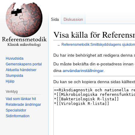
Sida
Diskussion
Visa källa för Referen
←
Referensmetodik:Smittskyddslagens sjukdo
Hoppa
Hoppa
Du har inte behörighet att redigera denna s
Huvudsida
till
till
Du måste bekräfta din e-postadress innan d
Gemenskapens portal
navigering
sök
Aktuella händelser
dina
användarinställningar
.
Slumpsida
Du kan se och kopiera denna sidas källtext
Hjälp
Verktyg
Vad som länkar hit
Relaterade ändringar
Specialsidor
Sidinformation