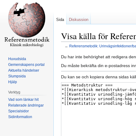
Sida
Diskussion
Visa källa för Refere
←
Referensmetodik: Urinvägsinfektioner/ba
Hoppa
Hoppa
Du har inte behörighet att redigera den
Huvudsida
till
till
Gemenskapens portal
Du måste bekräfta din e-postadress inn
navigering
sök
Aktuella händelser
Slumpsida
Du kan se och kopiera denna sidas käll
Hjälp
Verktyg
Vad som länkar hit
Relaterade ändringar
Specialsidor
Sidinformation