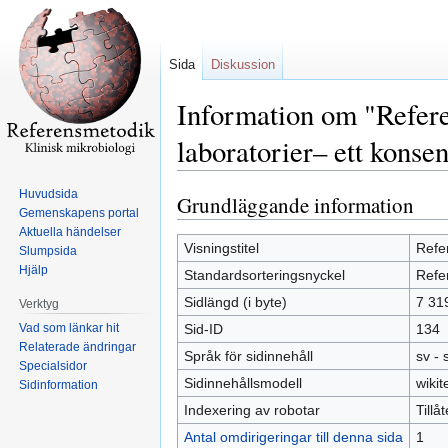
Sida
Diskussion
Information om "Refere
laboratorier– ett konse
Huvudsida
Grundläggande information
Hoppa
Hoppa
Gemenskapens portal
till
till
Aktuella händelser
navigering
sök
Visningstitel
Refer
Slumpsida
Hjälp
Standardsorteringsnyckel
Refer
Sidlängd (i byte)
7 31
Verktyg
Vad som länkar hit
Sid-ID
134
Relaterade ändringar
Språk för sidinnehåll
sv -
Specialsidor
Sidinnehållsmodell
wikit
Sidinformation
Indexering av robotar
Tillå
Antal omdirigeringar till denna sida
1