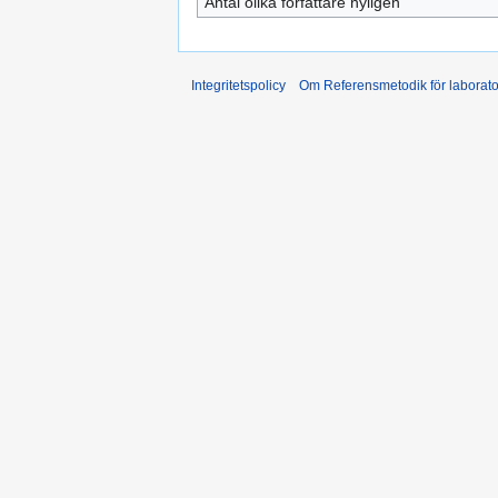
Antal olika författare nyligen
Integritetspolicy
Om Referensmetodik för laborato