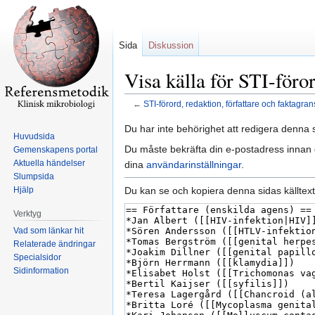
Sida
Diskussion
Visa källa för STI-föror
←
STI-förord, redaktion, författare och faktagra
Hoppa
Hoppa
Du har inte behörighet att redigera denna s
Huvudsida
till
till
Du måste bekräfta din e-postadress innan d
Gemenskapens portal
navigering
sök
Aktuella händelser
dina
användarinställningar
.
Slumpsida
Du kan se och kopiera denna sidas källtext
Hjälp
Verktyg
Vad som länkar hit
Relaterade ändringar
Specialsidor
Sidinformation