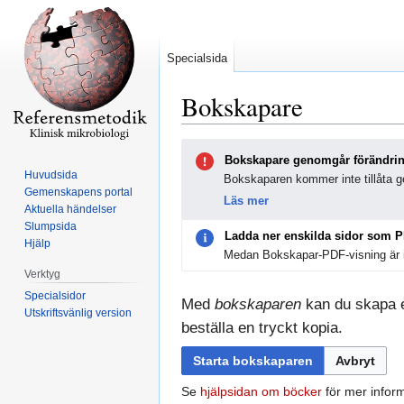
Specialsida
Bokskapare
Hoppa
Hoppa
Bokskapare genomgår förändri
till
till
Huvudsida
Bokskaparen kommer inte tillåta ge
navigering
sök
Gemenskapens portal
Läs mer
Aktuella händelser
Slumpsida
Ladda ner enskilda sidor som 
Hjälp
Medan Bokskapar-PDF-visning är i
Verktyg
Specialsidor
Med
bokskaparen
kan du skapa en
Utskriftsvänlig version
beställa en tryckt kopia.
Starta bokskaparen
Avbryt
Se
hjälpsidan om böcker
för mer inform