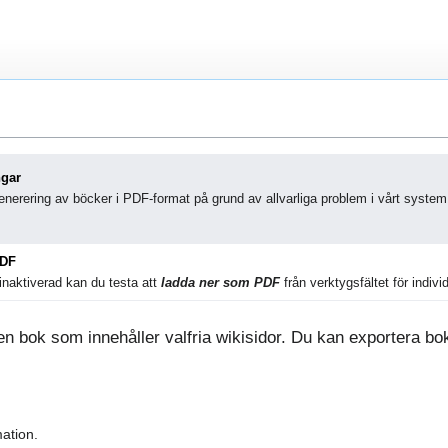
ngar
nerering av böcker i PDF-format på grund av allvarliga problem i vårt system
PDF
naktiverad kan du testa att
ladda ner som PDF
från verktygsfältet för individ
 bok som innehåller valfria wikisidor. Du kan exportera boke
ation.