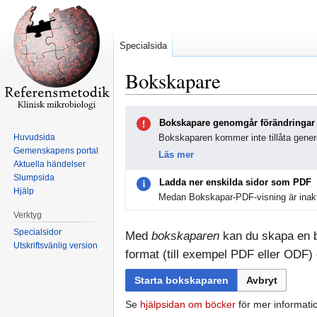
Specialsida
Bokskapare
Hoppa
Hoppa
Bokskapare genomgår förändringar
till
till
Huvudsida
Bokskaparen kommer inte tillåta genere
navigering
sök
Gemenskapens portal
Läs mer
Aktuella händelser
Slumpsida
Ladda ner enskilda sidor som PDF
Hjälp
Medan Bokskapar-PDF-visning är inakt
Verktyg
Specialsidor
Med
bokskaparen
kan du skapa en bo
Utskriftsvänlig version
format (till exempel PDF eller ODF) e
Starta bokskaparen
Avbryt
Se
hjälpsidan om böcker
för mer informati