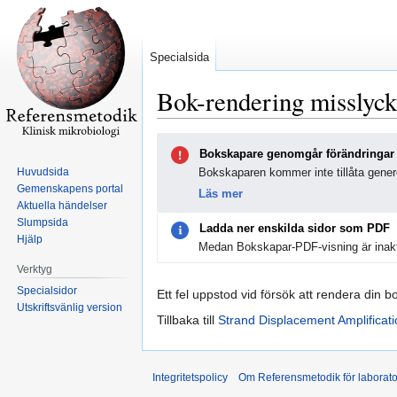
Specialsida
Bok-rendering misslyc
Hoppa
Hoppa
Bokskapare genomgår förändringar
till
till
Huvudsida
Bokskaparen kommer inte tillåta genere
navigering
sök
Gemenskapens portal
Läs mer
Aktuella händelser
Slumpsida
Ladda ner enskilda sidor som PDF
Hjälp
Medan Bokskapar-PDF-visning är inakt
Verktyg
Specialsidor
Ett fel uppstod vid försök att rendera din b
Utskriftsvänlig version
Tillbaka till
Strand Displacement Amplificat
Integritetspolicy
Om Referensmetodik för laborato