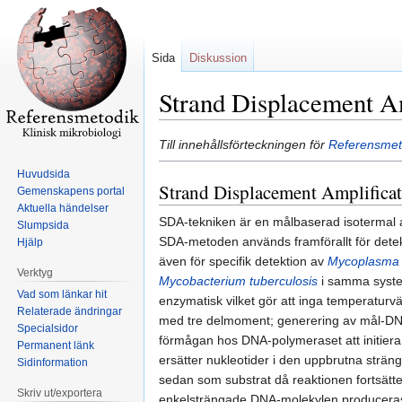
Sida
Diskussion
Strand Displacement A
Hoppa
Hoppa
Till innehållsförteckningen för
Referensmeto
till
till
Huvudsida
navigering
sök
Strand Displacement Amplifica
Gemenskapens portal
Aktuella händelser
SDA-tekniken är en målbaserad isotermal amp
Slumpsida
SDA-metoden används framförallt för dete
Hjälp
även för specifik detektion av
Mycoplasma
Verktyg
Mycobacterium tuberculosis
i samma syste
Vad som länkar hit
enzymatisk vilket gör att inga temperaturv
Relaterade ändringar
med tre delmoment; generering av mål-DNA
Specialsidor
förmågan hos DNA-polymeraset att initiera 
Permanent länk
ersätter nukleotider i den uppbrutna strän
Sidinformation
sedan som substrat då reaktionen fortsätte
Skriv ut/exportera
enkelsträngade DNA-molekylen produceras a