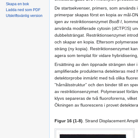
Skapa en bok
De startsekvenser, primers, som används i
Ladda ned som PDF
primerpar skapas först en kopia av mål-D
Utskriftsvänlig version
igen av restriktionsenzymet
BsoB I
, komme
använda modifierade cytosin (dCTPS) unde
dubbelsträngat. Restriktionsenzymet introd
och skapar en kopia. Eftersom polymeraset
sträng (ny kopia). Restriktionsenzymet ka
agera som templat för vidare hybridisering,
Ersättning av den öppnade strängen sker i 
amplifierade produkterna detekteras med 
detektorprobe inmärkt med två olika fluor
”hårnålsstruktur” och den binder till en 
av restriktionsenzymet. Polymeraset förlän
klyvs separeras de två fluoroforerna, vilke
Ökningen av fluorescens i provet detektera
Figur 16 (1-8)
. Strand Displacement Ampli