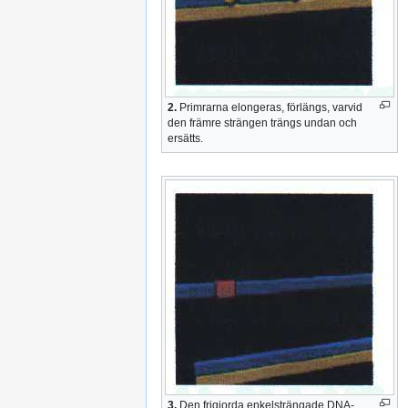
2.
Primrarna elongeras, förlängs, varvid
den främre strängen trängs undan och
ersätts.
3.
Den frigjorda enkelsträngade DNA-