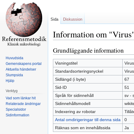
Sida
Diskussion
Information om "Virus
Grundläggande information
Hoppa
Hoppa
till
till
Huvudsida
navigering
sök
Visningstitel
Virus
Gemenskapens portal
Aktuella händelser
Standardsorteringsnyckel
Virus
Slumpsida
Sidlängd (i byte)
67
Hjälp
Sid-ID
51
Verktyg
Språk för sidinnehåll
sv -
Vad som länkar hit
Sidinnehållsmodell
wikit
Relaterade ändringar
Specialsidor
Indexering av robotar
Tillå
Sidinformation
Antal omdirigeringar till denna sida
0
Räknas som en innehållssida
Ja