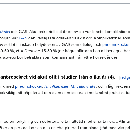
rhalis
och GAS. Akut bakteriell otit är en av de vanligaste komplikatione
 början var
GAS
den vanligaste orsaken till akut otit. Komplikationer so
en av seklet minskade betydelsen av GAS som etiologi och
pneumokocker
 30-50 %,
H. influenzae
15-30 % (de högre siffrorna hos otitbenägna ba
S. aureus
bör betraktas som kontaminant från yttre hörselgången.
anöresekret vid akut otit i studier från olika år (4).
[
redig
rynx med
pneumokocker
,
H. influenzae
,
M. catarrhalis
, och i låg frekve
k viktigt att påpeka att den stam som isoleras i mellanörat praktiskt tage
ed en förkylning och debuterar ofta nattetid med smärta i örat. Allmänti
. Efter en perforation ses ofta en chagrinerad trumhinna (röd med vita pr