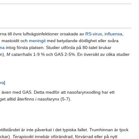
rna till övre luftvägsinfektioner orsakade av
RS-virus
,
influensa
,
m mastoidit och
meningit
med betydande dödlighet eller svåra
na
intog första platsen. Studier utförda på 80-talet brukar
rn),
M catarrhalis
1-9 % och GAS 2-5%. En översikt av olika studier
era
]
ns även med GAS. Detta medför att nasofarynxodling har ett
t alltid återfinns i nasofarynx (5-7).
llståndet är inte påverkat i det typiska fallet. Trumhinnan är tjock
ickar).
Terapisvikt
innebär oförändrad, förvärrad eller på nytt