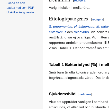
[
redigera
]
Skapa en bok
Varig infektion i mellanörat.
Ladda ned som PDF
Utskriftsvänlig version
Etiologi/patogenes
[
redigera
]
S. pneumoniae
,
H. influenzae
,
M. catar
enterovirus
och
rhinovirus
. Vid seklets
resttillstånd var ej ovanliga. Vid mitt
rapportera andelen pneumokocker till
visas i Tabell 1. Det bör framhållas att
Tabell 1 Bakteriefynd (%) i mell
Små barn är ofta koloniserade i orofa
begränsat diagnostiskt värde. Det är doc
Sjukdomsbild
[
redigera
]
Akut otit uppträder vanligen i samband m
strukturlös, vit eller röd och buktande