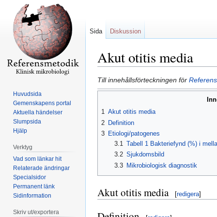
Sida
Diskussion
Akut otitis media
Hoppa
Hoppa
Till innehållsförteckningen för
Referens
till
till
Huvudsida
Inn
navigering
sök
Gemenskapens portal
1
Akut otitis media
Aktuella händelser
Slumpsida
2
Definition
Hjälp
3
Etiologi/patogenes
3.1
Tabell 1 Bakteriefynd (%) i mellan
Verktyg
3.2
Sjukdomsbild
Vad som länkar hit
3.3
Mikrobiologisk diagnostik
Relaterade ändringar
Specialsidor
Permanent länk
Akut otitis media
[
redigera
]
Sidinformation
Skriv ut/exportera
Definition