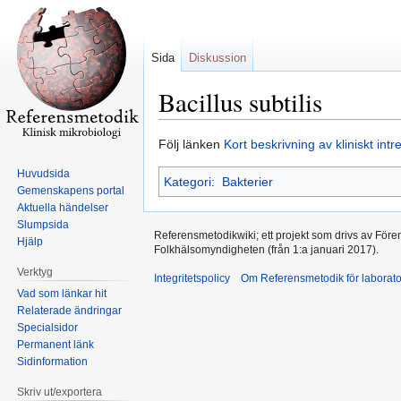
Sida
Diskussion
Bacillus subtilis
Hoppa
Hoppa
Följ länken
Kort beskrivning av kliniskt int
till
till
Huvudsida
Kategori
:
Bakterier
navigering
sök
Gemenskapens portal
Aktuella händelser
Slumpsida
Referensmetodikwiki; ett projekt som drivs av Före
Hjälp
Folkhälsomyndigheten (från 1:a januari 2017).
Verktyg
Integritetspolicy
Om Referensmetodik för laborato
Vad som länkar hit
Relaterade ändringar
Specialsidor
Permanent länk
Sidinformation
Skriv ut/exportera