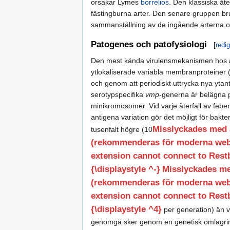
orsakar Lymes
borrelios
. Den klassiska åt
fästingburna arter. Den senare gruppen bru
sammanställning av de ingående arterna o
Patogenes och patofysiologi
[
redi
Den mest kända virulensmekanismen hos
ytlokaliserade variabla membranproteiner
och genom att periodiskt uttrycka nya yta
serotypspecifika
vmp
-generna är belägna p
minikromosomer. Vid varje återfall av feber
antigena variation gör det möjligt för bak
Misslyckades med 
tusenfalt högre (10
(rekommenderas för moderna webbl
extension cannot connect to Restba
{\displaystyle ^-}
Misslyckades me
(rekommenderas för moderna webbl
extension cannot connect to Restba
{\displaystyle ^4}
per generation) än 
genomgå sker genom en genetisk omlagri