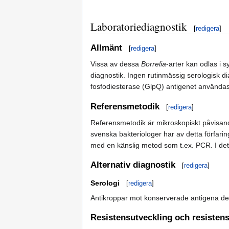
Laboratoriediagnostik
[
redigera
]
Allmänt
[
redigera
]
Vissa av dessa
Borrelia
-arter kan odlas i s
diagnostik. Ingen rutinmässig serologisk di
fosfodiesterase (GlpQ) antigenet användas f
Referensmetodik
[
redigera
]
Referensmetodik är mikroskopiskt påvisand
svenska bakteriologer har av detta förfaring
med en känslig metod som t.ex. PCR. I d
Alternativ diagnostik
[
redigera
]
Serologi
[
redigera
]
Antikroppar mot konserverade antigena det
Resistensutveckling och resiste