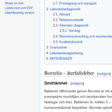
Skapa en bok
1.7
Provtagning och transport
Ladda ned som PDF
2
Laboratoriediagnostik
Utskriftsvänlig version
2.1
Allmänt
2.2
Referensmetodik
2.3
Alternativ diagnostik
2.3.1
Serologi
2.4
Resistensutveckling och resistensb
2.5
Kvalitetskontroll
3
Svarsrutiner
4
Laboratorierapportering
5
REFERENSER
Borrelia – återfallsfeber
[
redigera
]
Smittämnet
[
redigera
]
Bakterier tillhörande genus
Borrelia
är ett a
exempelvis munhålan och tarmkanalen hos 
fästingar och löss. Bakterien är mellan 5 
humanmedicinsk betydelse:
Borrelia
-spiro