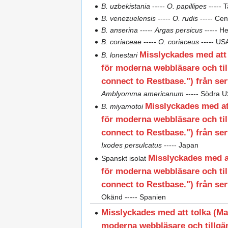
B. uzbekistania
-----
O. papillipes
----- 
B. venezuelensis
-----
O. rudis
----- Ce
B. anserina
-----
Argas persicus
----- H
B. coriaceae
-----
O. coriaceus
----- US
Misslyckades med at
B. lonestari
för moderna webbläsare och til
connect to Restbase.") från serv
Amblyomma americanum
----- Södra 
Misslyckades med a
B. miyamotoi
för moderna webbläsare och til
connect to Restbase.") från serv
Ixodes persulcatus
----- Japan
Misslyckades med 
Spanskt isolat
för moderna webbläsare och til
connect to Restbase.") från serv
Okänd ----- Spanien
Misslyckades med att tolka (
moderna webbläsare och tillgän