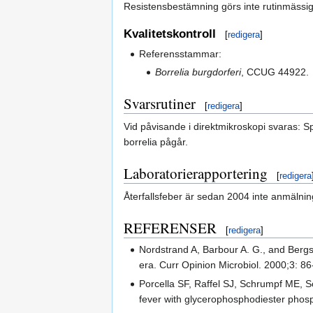
Resistensbestämning görs inte rutinmässigt
Kvalitetskontroll
[
redigera
]
Referensstammar:
Borrelia burgdorferi
, CCUG 44922.
Svarsrutiner
[
redigera
]
Vid påvisande i direktmikroskopi svaras: 
borrelia pågår.
Laboratorierapportering
[
redigera
Återfallsfeber är sedan 2004 inte anmälning
REFERENSER
[
redigera
]
Nordstrand A, Barbour A. G., and Bergs
era. Curr Opinion Microbiol. 2000;3: 86
Porcella SF, Raffel SJ, Schrumpf ME, 
fever with glycerophosphodiester phos