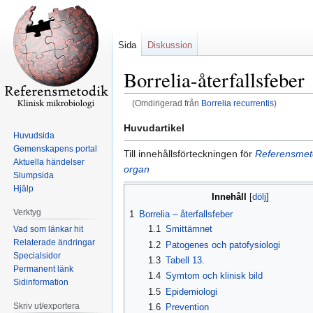
Sida
Diskussion
Borrelia-återfallsfeber
(Omdirigerad från
Borrelia recurrentis
)
Hoppa
Hoppa
Huvudartikel
Huvudsida
till
till
Gemenskapens portal
Till innehållsförteckningen för
Referensmetod
navigering
sök
Aktuella händelser
organ
Slumpsida
Hjälp
Innehåll
Verktyg
1
Borrelia – återfallsfeber
1.1
Smittämnet
Vad som länkar hit
Relaterade ändringar
1.2
Patogenes och patofysiologi
Specialsidor
1.3
Tabell 13.
Permanent länk
1.4
Symtom och klinisk bild
Sidinformation
1.5
Epidemiologi
Skriv ut/exportera
1.6
Prevention