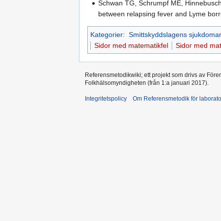
Schwan TG, Schrumpf ME, Hinnebusch BJ
between relapsing fever and Lyme borre
Kategorier
:
Smittskyddslagens sjukdoma
Sidor med matematikfel
Sidor med mat
Referensmetodikwiki; ett projekt som drivs av Före
Folkhälsomyndigheten (från 1:a januari 2017).
Integritetspolicy
Om Referensmetodik för laborato