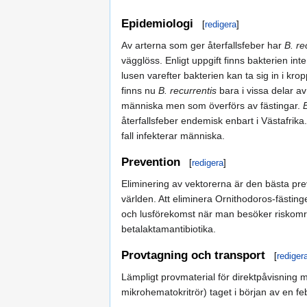
Epidemiologi
[
redigera
]
Av arterna som ger återfallsfeber har
B. re
vägglöss. Enligt uppgift finns bakterien int
lusen varefter bakterien kan ta sig in i kro
finns nu
B. recurrentis
bara i vissa delar av
människa men som överförs av fästingar.
återfallsfeber endemisk enbart i Västafrika
fall infekterar människa.
Prevention
[
redigera
]
Eliminering av vektorerna är den bästa preve
världen. Att eliminera Ornithodoros-fästinge
och lusförekomst när man besöker riskområ
betalaktamantibiotika.
Provtagning och transport
[
rediger
Lämpligt provmaterial för direktpåvisning me
mikrohematokritrör) taget i början av en f