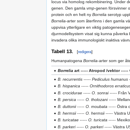
locus via homolog rekombinering. Under 
genen. Den gamla
vmp
-genen försvinner oc
protein och en helt ny
Borrelia
serotyp upp
Borrelia
-arter som återfinns i den gamla v
uppvisa ytterligare en viktig patogenesegen
djurmodellsystem visat sig kunna påverka bl
invadera olika immunologiskt inaktiva vävn
Tabell 13.
[
redigera
]
Humanpatogena
Borrelia
-arter som ger åt
Borrelia
art ----- Atropod /vektor ---
B. recurrentis
-----
Pediculus humanus
-
B. hispanica
-----
Ornithodoros erraticu
B. crocidurae
-----
O. sonrai
----- Från V
B. persica
-----
O. tholozani
----- Mella
B. duttonii
-----
O. moubata
----- Östra 
B. hermsii
-----
O. hermsii
----- Västra 
B. turicatae
-----
O. turicata
----- Mexik
B. parkeri
-----
O. parkeri
----- Västra 