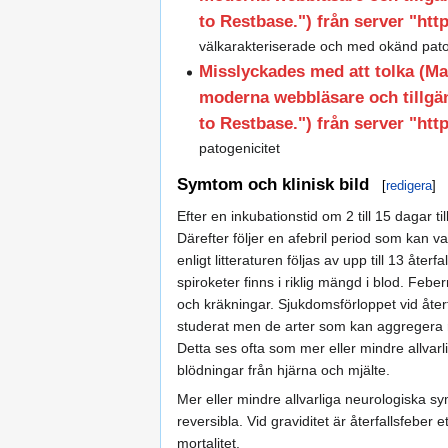
to Restbase.") från server "http
välkarakteriserade och med okänd pato
Misslyckades med att tolka (
moderna webbläsare och tillgän
to Restbase.") från server "http
patogenicitet
Symtom och klinisk bild
[
redigera
]
Efter en inkubationstid om 2 till 15 dagar til
Därefter följer en afebril period som kan v
enligt litteraturen följas av upp till 13 åte
spiroketer finns i riklig mängd i blod. Feb
och kräkningar. Sjukdomsförloppet vid åte
studerat men de arter som kan aggregera 
Detta ses ofta som mer eller mindre allva
blödningar från hjärna och mjälte.
Mer eller mindre allvarliga neurologiska sym
reversibla. Vid graviditet är återfallsfeber
mortalitet.